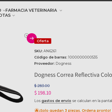
O
FARMACIA VETERINARIA
OTAS
producto
Oferta
SKU:
AN6261
Código de barras:
1000000000535
Proveedor:
Dogness
Dogness Correa Reflectiva Colo
$ 283.00
$ 198.10
Los
gastos de envío
se calculan en la panta
¡Solo quedan 3 piezas. Ordena pronto!