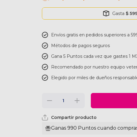
Gasta
$ 59
Envíos gratis en pedidos superiores a 59
Métodos de pagos seguros
Gana 5 Puntos cada vez que gastes 1 
Recomendado por nuestro equipo veter
Elegido por miles de dueños responsabl
Reducir
Aumentar
cantidad
cantidad
para
para
Dogness
Dogness
Compartir producto
Correa
Correa
Reflectiva
Reflectiva
Color
Color
Ganas 990 Puntos cuando compras 
Negro
Negro
Para
Para