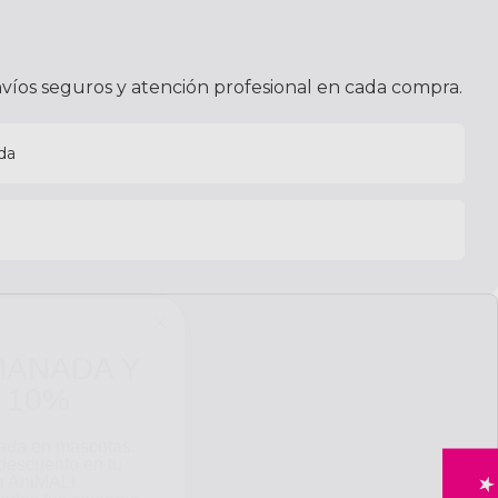
víos seguros y atención profesional en cada compra.
da
MANADA Y
 10%
zada en mascotas.
descuento en tu
on AniMALL
odas tus compras.