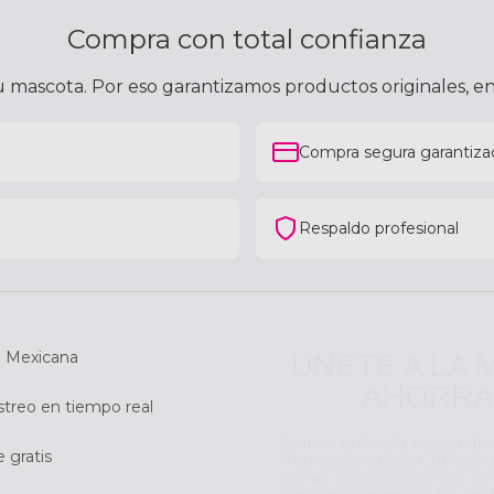
Compra con total confianza
mascota. Por eso garantizamos productos originales, en
Compra segura garantiza
Respaldo profesional
ÚNETE A LA 
AHORRA
ca Mexicana
Somos tu tienda especiali
streo en tiempo real
Regístrate y obtén 10% de 
primer pedido. Además, c
Rewards acumulas 5% en t
 gratis
Email