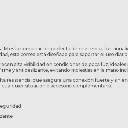
Perro
Perro
Talla M
Talla M
a M es la combinación perfecta de resistencia, funciona
ad, esta correa está diseñada para soportar el uso diario
recen alta visibilidad en condiciones de poca luz, ideale
rme y antideslizante, evitando molestias en la mano incl
a resistencia, que asegura una conexión fuerte y sin enre
a cualquier situación o accesorio complementario.
 seguridad
izante
o