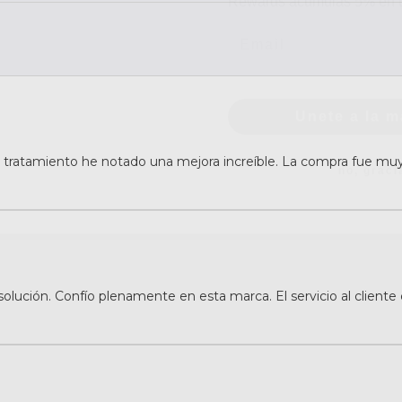
Unete a la 
no, graci
tratamiento he notado una mejora increíble. La compra fue muy 
solución. Confío plenamente en esta marca. El servicio al clien