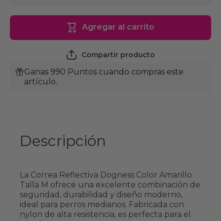
para
para
Dogness
Dogness
Correa
Correa
Agregar al carrito
Perro
Perro
Reflectiva
Reflectiv
Color
Color
Amarillo
Amarillo
Compartir producto
Talla M
Talla M
Ganas 990 Puntos cuando compras este
artículo.
Descripción
La Correa Reflectiva Dogness Color Amarillo
Talla M ofrece una excelente combinación de
seguridad, durabilidad y diseño moderno,
ideal para perros medianos. Fabricada con
nylon de alta resistencia, es perfecta para el