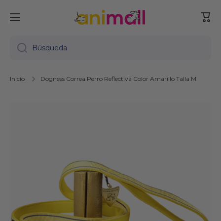
Ir directamente al contenido
Carr
Búsqueda
Inicio
Dogness Correa Perro Reflectiva Color Amarillo Talla M
Ir directamente a la información del producto