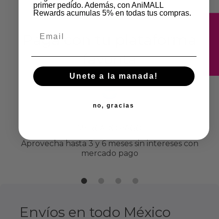
primer pedido. Además, con AniMALL
Rewards acumulas 5% en todas tus compras.
Beneficios adicionales
★
Email
Paga con tu plataforma
favorita
Unete a la manada!
no, gracias
MERCADO PAGO
Aprovecha hasta 3 y 6 meses sin intereses con
mercado pago
Envíos en todo México