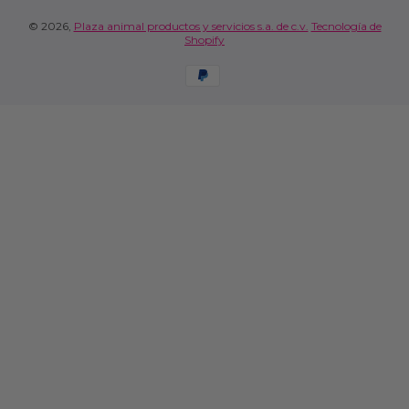
© 2026,
Plaza animal productos y servicios s.a. de c.v.
Tecnología de
Shopify
Formas de pago