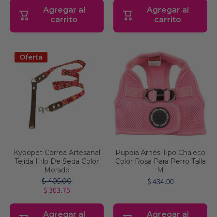
Agregar al
Agregar al
carrito
carrito
Oferta
Kybopet Correa Artesanal
Puppia Arnés Tipo Chaleco
Tejida Hilo De Seda Color
Color Rosa Para Perro Talla
Morado
M
$ 434.00
$ 405.00
$ 303.75
Agregar al
Agregar al