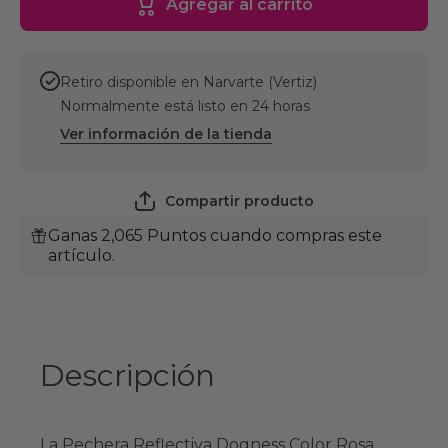
Agregar al carrito
mediano
mediano
Reflectiva
Reflectiv
Color
Color
Rosa
Rosa
Talla M
Talla M
Retiro disponible en
Narvarte (Vertiz)
Dogness
Dogness
Normalmente está listo en 24 horas
Ver información de la tienda
Compartir producto
Ganas 2,065 Puntos cuando compras este
artículo.
Descripción
La Pechera Reflectiva Dogness Color Rosa