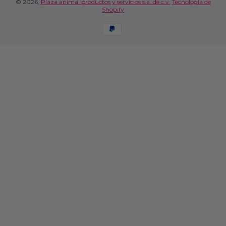
© 2026,
Plaza animal productos y servicios s.a. de c.v.
Tecnología de
Shopify
Formas de pago