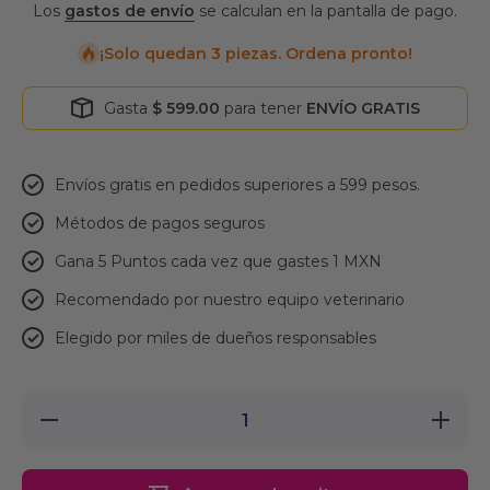
Los
gastos de envío
se calculan en la pantalla de pago.
¡Solo quedan 3 piezas. Ordena pronto!
Gasta
$ 599.00
para tener
ENVÍO GRATIS
Envíos gratis en pedidos superiores a 599 pesos.
Métodos de pagos seguros
Gana 5 Puntos cada vez que gastes 1 MXN
Recomendado por nuestro equipo veterinario
Elegido por miles de dueños responsables
Reducir
Aumenta
cantidad
cantidad
para
para
Pechera
Pechera
para perro
para perr