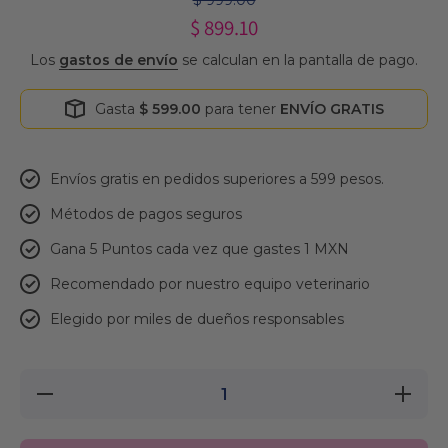
$ 999.00
$ 899.10
Los
gastos de envío
se calculan en la pantalla de pago.
Gasta
$ 599.00
para tener
ENVÍO GRATIS
Envíos gratis en pedidos superiores a 599 pesos.
Métodos de pagos seguros
Gana 5 Puntos cada vez que gastes 1 MXN
Recomendado por nuestro equipo veterinario
Elegido por miles de dueños responsables
Reducir
Aument
cantidad
cantida
para Virbac
para Vir
HPM Cat
HPM Ca