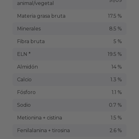
91/09
animal/vegetal
Materia grasa bruta
17.5 %
Minerales
8.5 %
Fibra bruta
5 %
ELN *
19.5 %
Almidón
14 %
Calcio
1.3 %
Fósforo
1.1 %
Sodio
0.7 %
Metionina + cistina
1.5 %
Fenilalanina + tirosina
2.6 %