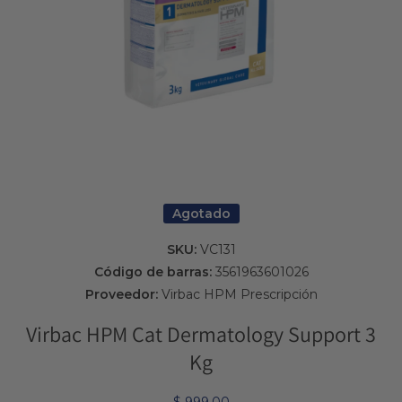
Abrir elemento multimedia 1 en una ventana modal
Agotado
SKU:
VC131
Código de barras:
3561963601026
Proveedor:
Virbac HPM Prescripción
Virbac HPM Cat Dermatology Support 3
Kg