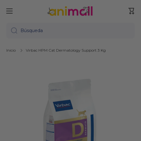
Ir directamente al contenido
Carr
Búsqueda
Inicio
Virbac HPM Cat Dermatology Support 3 Kg
Ir directamente a la información del producto