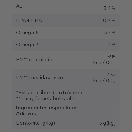
AL
3.4 %
EPA + DHA
0.8 %
Omega-6
3.5 %
Omega-3
1.1 %
395
EM** calculada
kcal/100g
437
EM** medida
in vivo
kcal/100g
*Extracto libre de nitrógeno.
**Energía metabolizable
Ingredientes específicos
Aditivos
Bentonita (g/kg)
5 g(kg)