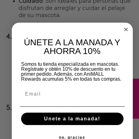
Cuidado
: Son ideales para personas que
disfrutan de arreglar y cuidar el pelaje
de su mascota.
4. Shih Tzu
ÚNETE A LA MANADA Y
AHORRA 10%
Tamaño
: De 4 a 7 kg.
Personalidad
: Amables, tranquilos y
Somos tu tienda especializada en mascotas.
buenos con los niños.
Regístrate y obtén 10% de descuento en tu
Cuidado
: Necesitan atención constante
primer pedido. Además, con AniMALL
para mantener su pelaje limpio y libre
Rewards acumulas 5% en todas tus compras.
de enredos.
★
Email
5. Dachshund (Miniatura)
Unete a la manada!
Tamaño
: De 3.5 a 5 kg.
Personalidad
: Curiosos, leales y
juguetones.
no, gracias