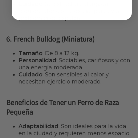
Cuidado
: Su estructura alargada
requiere atención especial para evitar
problemas de espalda.
6. French Bulldog (Miniatura)
Tamaño
: De 8 a 12 kg.
Personalidad
: Sociables, cariñosos y con
una energía moderada.
Cuidado
: Son sensibles al calor y
necesitan ejercicio moderado.
Beneficios de Tener un Perro de Raza
Pequeña
Adaptabilidad
: Son ideales para la vida
en la ciudad y requieren menos espacio.