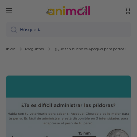
Ir directamente al contenido
Carr
Búsqueda
Inicio
Preguntas
¿Qué tan bueno es Apoquel para perros?