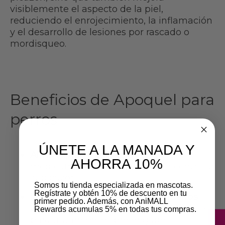
visiblemente el aspecto de la piel,
reduciendo el enrojecimiento, la inflamación
y el desarrollo de lesiones por rascado o
mordisqueo.
Beneficios de Apoquel para
perros
ÚNETE A LA MANADA Y
Alivio rápido y eficaz
: uno de los
AHORRA 10%
medicamentos más veloces en controlar
la picazón.
Somos tu tienda especializada en mascotas.
Regístrate y obtén 10% de descuento en tu
Menos efectos secundarios que los
primer pedido. Además, con AniMALL
esteroides
: especialmente importante
Rewards acumulas 5% en todas tus compras.
para tratamientos prolongados.