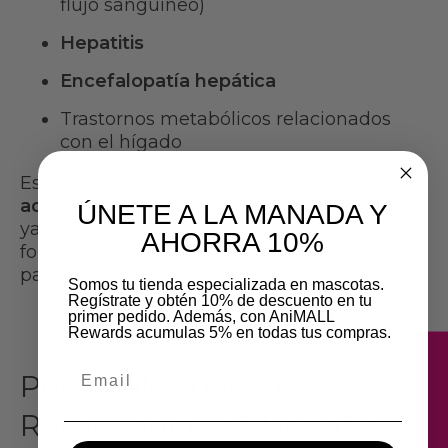
flujo sanguíneo)
Hepatitis
Encefalopatía hepática
Trastornos metabólicos relacionados
con el hígado
Es importante destacar que
debe
administrarse bajo supervisión veterinaria
,
ÚNETE A LA MANADA Y
ya que no es un alimento convencional y
AHORRA 10%
forma parte del tratamiento integral del
paciente.
Somos tu tienda especializada en mascotas.
Regístrate y obtén 10% de descuento en tu
primer pedido. Además, con AniMALL
Rewards acumulas 5% en todas tus compras.
★
Email
Principales beneficios de
Royal Canin Vet Hepatic