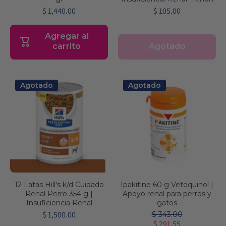
$ 1,440.00
$ 105.00
Agregar al
Agotado
carrito
Agotado
Agotado
12 Latas Hill's k/d Cuidado
Ipakitine 60 g Vetoquinol |
Renal Perro 354 g |
Apoyo renal para perros y
Insuficiencia Renal
gatos
$ 1,500.00
$ 343.00
$ 291.55