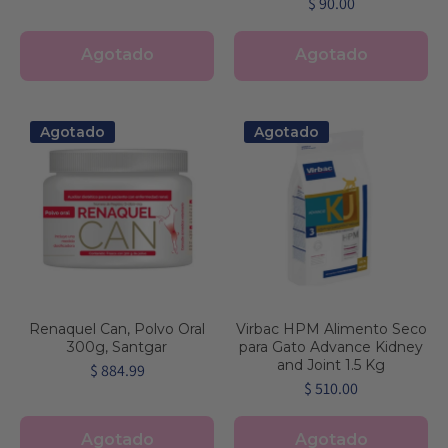
$ 90.00
Agotado
Agotado
Agotado
Agotado
Renaquel Can, Polvo Oral
Virbac HPM Alimento Seco
300g, Santgar
para Gato Advance Kidney
and Joint 1.5 Kg
$ 884.99
$ 510.00
Agotado
Agotado