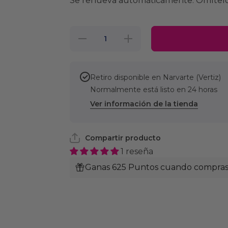
Se renueva automáticamente. Omítelo
Reducir
Aumentar
cantidad
cantidad
para 1 Lata
para 1 Lata
Hill&#39;s
Hill&#39;s
Prescription
Prescription
Diet Canine
Diet Canine
Retiro disponible en
Narvarte (Vertiz)
k/d,
k/d,
Normalmente está listo en 24 horas
Cuidado
Cuidado
Renal, para
Renal, para
Ver información de la tienda
Perro,
Perro,
Estofado
Estofado
de Pollo y
de Pollo y
Vegetales,
Vegetales,
354 g
354 g
Compartir producto
1 reseña
Ganas 625 Puntos cuando compras e