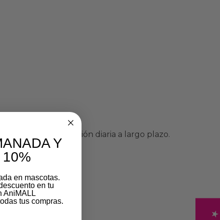
eca para alimentación diaria a largo plazo.
MANADA Y
 10%
zada en mascotas.
descuento en tu
on AniMALL
odas tus compras.