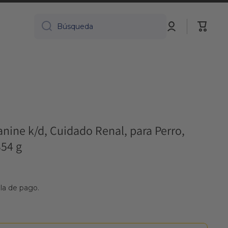
Iniciar
Carrito
Búsqueda
sesión
Canine k/d, Cuidado Renal, para Perro,
354 g
lla de pago.