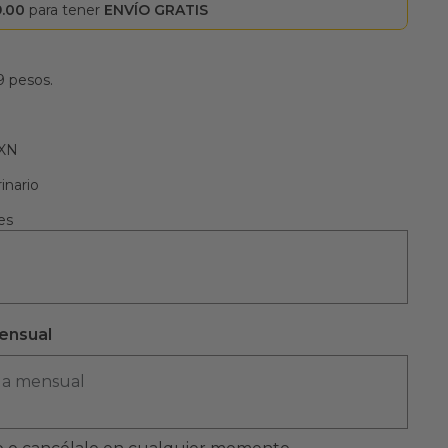
9.00
para tener
ENVÍO GRATIS
9 pesos.
MXN
inario
es
ensual
ga mensual