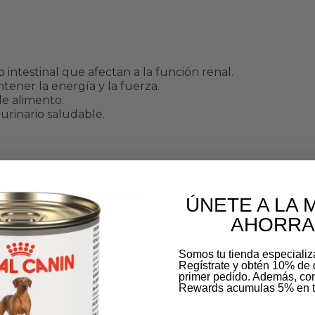
 intestinal que afectan a la función renal.
ener la energía y la fuerza.
de alimento.
rinario saludable.
 otras presentaciones de alimento húmedo y en croqueta s
ÚNETE A LA 
rmato adecuado.
AHORRA
Somos tu tienda especiali
Regístrate y obtén 10% de 
primer pedido. Además, c
Rewards acumulas 5% en t
Email