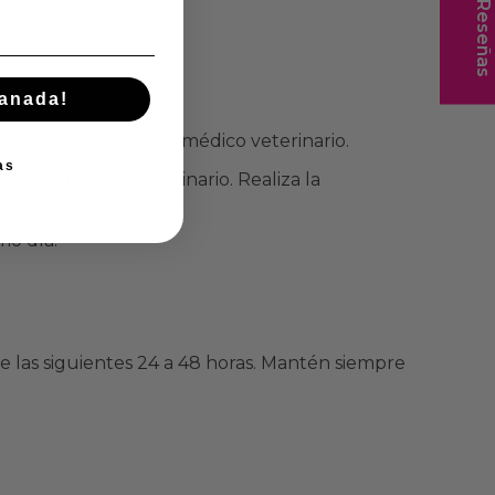
★ Reseñas
manada!
bajo indicación de tu médico veterinario.
as
icación de tu veterinario. Realiza la
mo día.
e las siguientes 24 a 48 horas. Mantén siempre