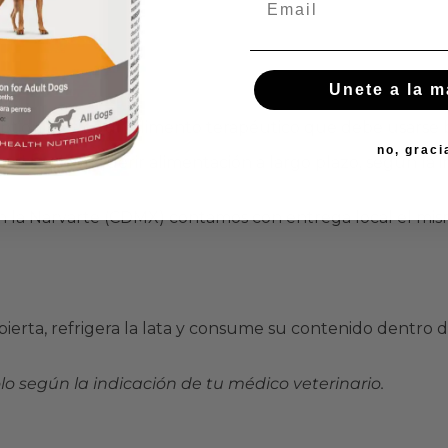
Unete a la 
cription Diet es un alimento terapéutico que debe usarse 
no, graci
l suele requerir alimentación a largo plazo, según la ind
n la Narvarte (CDMX) contamos con entrega local el mis
ierta, refrigera la lata y consume su contenido dentro d
lo según la indicación de tu médico veterinario.