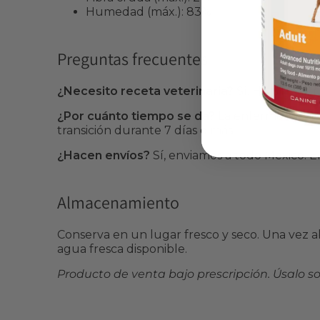
Humedad (máx.): 83%
Preguntas frecuentes
¿Necesito receta veterinaria?
Sí. Hill's Pres
¿Por cuánto tiempo se da?
La enfermedad rena
transición durante 7 días o más.
¿Hacen envíos?
Sí, enviamos a todo México. E
Almacenamiento
Conserva en un lugar fresco y seco. Una vez ab
agua fresca disponible.
Producto de venta bajo prescripción. Úsalo so