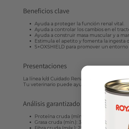
Beneficios clave
Ayuda a proteger la función renal vital.
Ayuda a controlar los cambios en el tracto
Ayuda a construir masa muscular y a mant
Estimula el apetito y fomenta la ingesta 
S+OXSHIELD para promover un entorno u
Presentaciones
La línea k/d Cuidado Renal está disponible en
Tu veterinario puede ayudarte a elegir el fo
Análisis garantizado
Proteína cruda (mín.): 2%
Grasa cruda (mín.): 3.5%
Fibra cruda (máx.): 2%