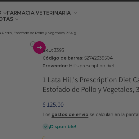
O
FARMACIA VETERINARIA
OTAS
a Perro, Estofado de Pollo y Vegetales, 354 g
producto
SKU:
3395
Código de barras:
52742339504
Proveedor:
Hill's prescription diet
1 Lata Hill's Prescription Diet 
Estofado de Pollo y Vegetales, 
$ 125.00
Los
gastos de envío
se calculan en la panta
¡Disponible!