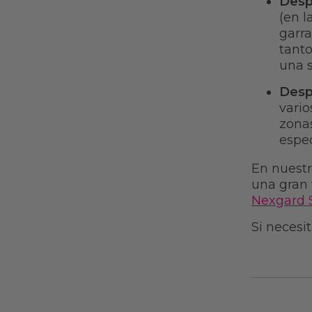
Desp
(en l
garr
tanto
una 
Desp
vario
zonas
espec
En nuestr
una gran 
Nexgard 
Si necesi