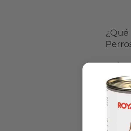
¿Qué 
Perro
Los despa
utilizan 
garrapata
salud de 
como tabl
tiene una
se desea 
Los parás
pueden da
causando 