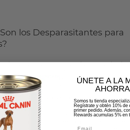
Son los Desparasitantes para
s?
rasitantes para perros son productos veterinarios
para eliminar parásitos internos y externos, como p
s, lombrices y otros organismos que pueden afect
ÚNETE A LA 
tu mascota. Estos productos se presentan en varia
AHORRA
etas masticables, pipetas tópicas y collares, y ca
 función específica dependiendo del tipo de parás
Somos tu tienda especiali
combatir.
Regístrate y obtén 10% de 
primer pedido. Además, c
itos internos, como los nematodos (lombrices intes
Rewards acumulas 5% en t
ñar seriamente el sistema digestivo de los perros
Email
diarrea, vómitos, o incluso problemas de crecimi