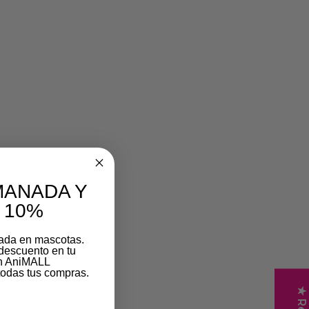
 que se
ulgas,
ar la
MANADA Y
s formas,
 10%
da uno
ito que
zada en mascotas.
descuento en tu
on AniMALL
tinales),
odas tus compras.
,
ento en