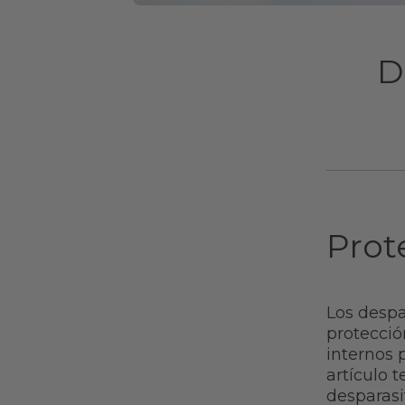
D
Prot
Los despa
protecció
internos 
artículo 
desparasi