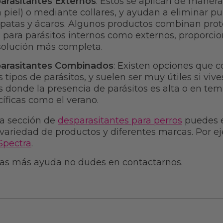
arasitantes Externos
: Estos se aplican de manera
a piel) o mediante collares, y ayudan a eliminar pu
apatas y ácaros. Algunos productos combinan prot
 para parásitos internos como externos, proporci
solución más completa.
arasitantes Combinados
: Existen opciones que
s tipos de parásitos, y suelen ser muy útiles si vive
 donde la presencia de parásitos es alta o en te
íficas como el verano.
a sección de
desparasitantes para perros
puedes e
variedad de productos y diferentes marcas. Por e
Spectra
.
tas más ayuda no dudes en contactarnos.