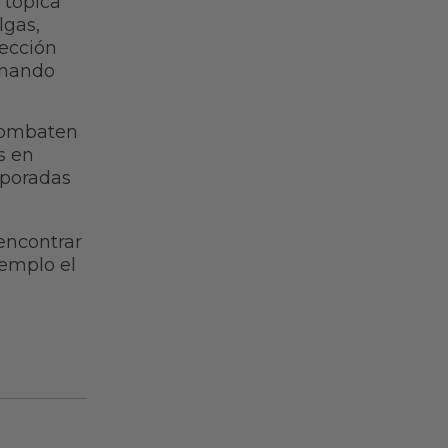
 tópica
lgas,
ección
onando
 combaten
s en
mporadas
ncontrar
jemplo el