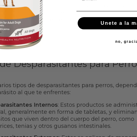
. Los parásitos externos, como las pulgas y garrap
an molestias con picores y posibles infecciones, s
pueden transmitir enfermedades graves como la
Unete a la 
ad de Lyme.
no, graci
 de Desparasitantes para Perro
arios tipos de desparasitantes para perros, depen
rásito al que te enfrentes:
arasitantes Internos
: Estos productos se adminis
ral, generalmente en forma de tabletas, y eliminan
itos que viven dentro del cuerpo del perro, como
ices, tenias y otros gusanos intestinales.