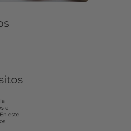
os
sitos
la
os e
 En este
los