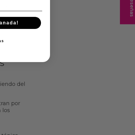
★ Reseñas
atas, no
ino que
manada!
as
s
diendo del
tran por
 los