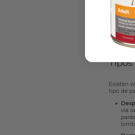
cachorros
solo caus
también 
enfermed
Tipos
Existen v
tipo de pa
Desp
vía o
parás
lombr