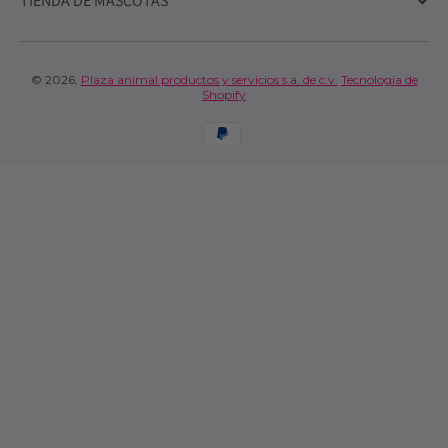
TIENDA DE MASCOTAS
© 2026,
Plaza animal productos y servicios s.a. de c.v.
Tecnología de
Shopify
Formas de pago