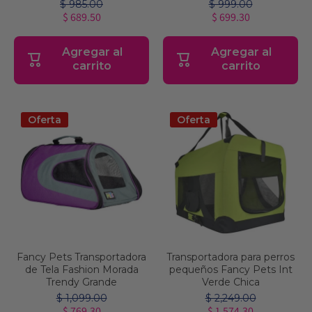
$ 985.00
$ 999.00
$ 689.50
$ 699.30
Agregar al
Agregar al
carrito
carrito
Oferta
Oferta
Fancy Pets Transportadora
Transportadora para perros
de Tela Fashion Morada
pequeños Fancy Pets Int
Trendy Grande
Verde Chica
$ 1,099.00
$ 2,249.00
$ 769.30
$ 1,574.30