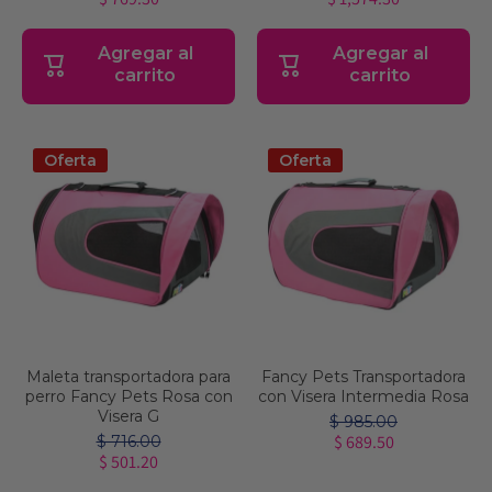
Agregar al
Agregar al
carrito
carrito
Oferta
Oferta
Maleta transportadora para
Fancy Pets Transportadora
perro Fancy Pets Rosa con
con Visera Intermedia Rosa
Visera G
$ 985.00
$ 689.50
$ 716.00
$ 501.20