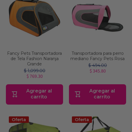
Fancy Pets Transportadora
Transportadora para perro
de Tela Fashion Naranja
mediano Fancy Pets Rosa
Grande
$ 494.00
$ 345.80
$ 1,099.00
$ 769.30
Agregar al
Agregar al
carrito
carrito
Oferta
Oferta