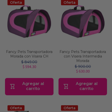
Oferta
Oferta
Fancy Pets Transportadora
Fancy Pets Transportadora
Morada con Visera CH
con Visera Intermedia
Morada
$ 849.00
$ 594.30
$ 900.00
$ 630.00
Agregar al
Agregar al
carrito
carrito
Oferta
Oferta