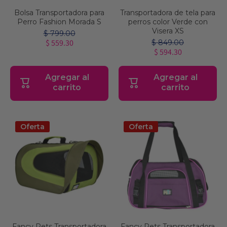
Bolsa Transportadora para
Transportadora de tela para
Perro Fashion Morada S
perros color Verde con
Visera XS
$ 799.00
$ 559.30
$ 849.00
$ 594.30
Agregar al
Agregar al
carrito
carrito
Oferta
Oferta
Fancy Pets Transportadora
Fancy Pets Transportadora