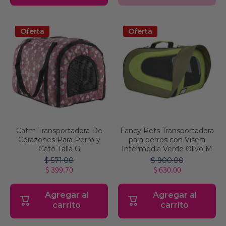
Oferta
Oferta
Catm Transportadora De
Fancy Pets Transportadora
Corazones Para Perro y
para perros con Visera
Gato Talla G
Intermedia Verde Olivo M
$ 571.00
$ 900.00
$ 399.70
$ 630.00
Agregar al
Agregar al
carrito
carrito