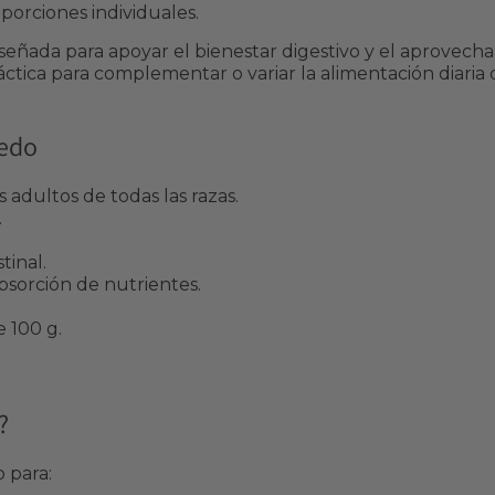
orciones individuales.
iseñada para apoyar el bienestar digestivo y el aprovec
áctica para complementar o variar la alimentación diaria 
medo
dultos de todas las razas.
.
tinal.
bsorción de nutrientes.
 100 g.
?
 para: