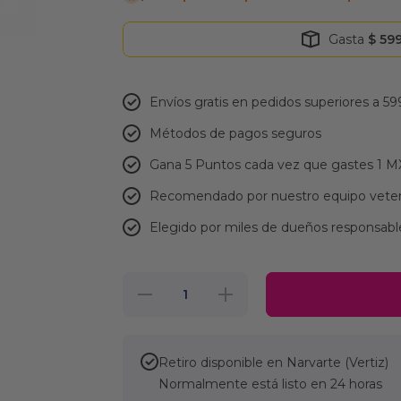
Gasta
$ 59
Envíos gratis en pedidos superiores a 59
Métodos de pagos seguros
Gana 5 Puntos cada vez que gastes 1 
Recomendado por nuestro equipo veter
Elegido por miles de dueños responsabl
Reducir
Aumentar
cantidad
cantidad
para
para
Nupec
Nupec
Digestive
Digestive
Húmedo
Húmedo
Retiro disponible en
Narvarte (Vertiz)
20
20
Normalmente está listo en 24 horas
Charolas
Charolas
de 100 g
de 100 g