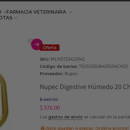
O
FARMACIA VETERINARIA
OTAS
producto
Oferta
SKU:
MLM3133422942
Código de barras:
7503026084335PACK20
Proveedor:
Nupec
Nupec Digestive Húmedo 20 Cha
$ 640.00
$ 576.00
Los
gastos de envío
se calculan en la panta
¡Solo quedan 4 piezas. Ordena pronto!