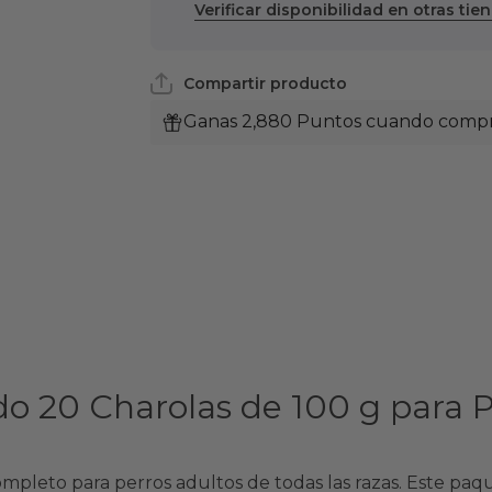
Verificar disponibilidad en otras tie
para
para
Perro
Perro
Compartir producto
Ganas 2,880 Puntos cuando compra
 20 Charolas de 100 g para P
mpleto para perros adultos de todas las razas. Este paq