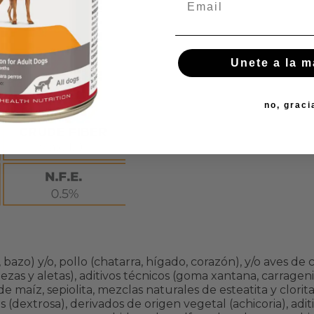
Unete a la 
O:
no, graci
zo) y/o, pollo (chatarra, hígado, corazón), y/o aves de co
zas y aletas), aditivos técnicos (goma xantana, carragen
e maíz, sepiolita, mezclas naturales de esteatita y clorita,
 (dextrosa), derivados de origen vegetal (achicoria), aditi