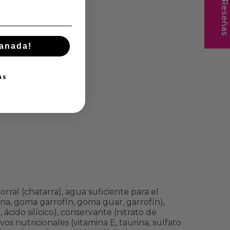
★ Reseñas
manada!
as
rral (chatarra), agua suficiente para el
ina, goma garrofín, goma guar, garrofín),
 ácido silícico), conservante (nitrato de
vos nutricionales (vitamina E, taurina, sulfato