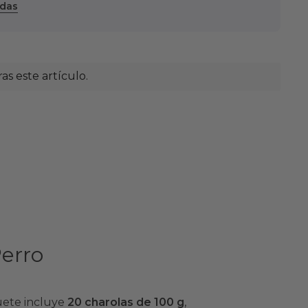
ndas
s este artículo.
erro
uete incluye
20 charolas de 100 g
,