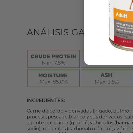
ANÁLISIS GARANTIZAD
INGREDIENTES:
Carne de cerdo y derivados (hígado, pulmón, ba
proceso, pescado blanco y sus derivados (cabe
agente palatante (glicina), vehículos (harina d
sodio), minerales (carbonato cálcico), azúcares