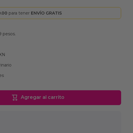
9.00
para tener
ENVÍO GRATIS
9 pesos.
MXN
inario
es
Agregar al carrito