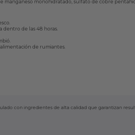
 de manganeso monohidratado, sulfato de cobre pentahidr
esco.
a dentro de las 48 horas.
mbió.
 alimentación de rumiantes.
ado con ingredientes de alta calidad que garantizan resu