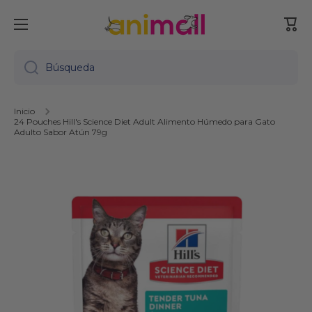
Ir directamente al contenido
Carr
Búsqueda
Inicio
24 Pouches Hill's Science Diet Adult Alimento Húmedo para Gato
Adulto Sabor Atún 79g
Ir directamente a la información del producto