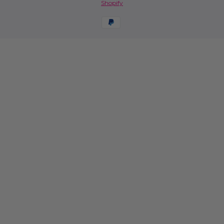
Shopify
Formas de pago