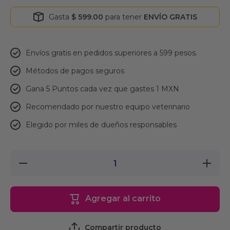
Gasta
$ 599.00
para tener
ENVÍO GRATIS
Envíos gratis en pedidos superiores a 599 pesos.
Métodos de pagos seguros
Gana 5 Puntos cada vez que gastes 1 MXN
Recomendado por nuestro equipo veterinario
Elegido por miles de dueños responsables
Reducir
Aumentar
cantidad
cantidad
para
para
Carda
Carda
Grande,
Grande,
Agregar al carrito
Fancy
Fancy
Pets
Pets
Compartir producto