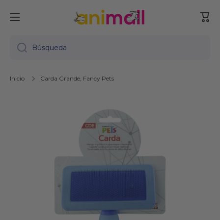
Ir directamente al contenido
Carr
Búsqueda
Inicio
Carda Grande, Fancy Pets
Ir directamente a la información del producto