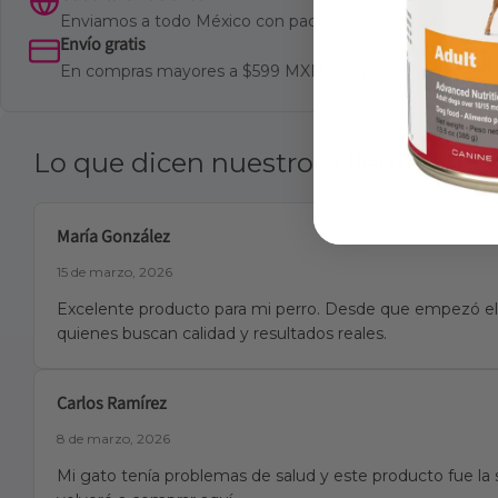
Enviamos a todo México con paqueterías confiables y ra
Envío gratis
En compras mayores a $599 MXN el envío es totalmente
Lo que dicen nuestros clientes
María González
15 de marzo, 2026
Excelente producto para mi perro. Desde que empezó el 
quienes buscan calidad y resultados reales.
Carlos Ramírez
8 de marzo, 2026
Mi gato tenía problemas de salud y este producto fue la 