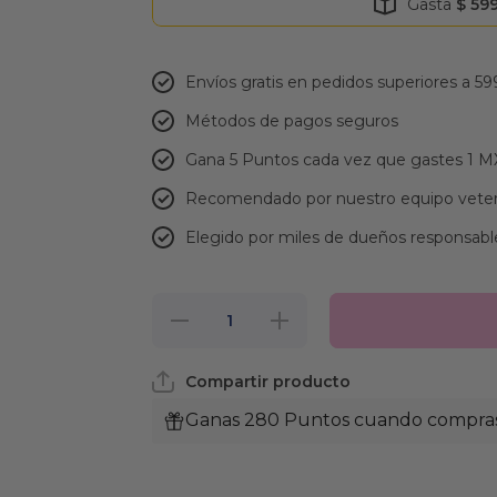
Gasta
$ 59
Envíos gratis en pedidos superiores a 59
Métodos de pagos seguros
Gana 5 Puntos cada vez que gastes 1 
Recomendado por nuestro equipo veter
Elegido por miles de dueños responsabl
Reducir
Aumentar
cantidad
cantidad
para
para
Churu
Churu
Compartir producto
Premios
Premios
para
para
Gato
Gato
Ganas 280 Puntos cuando compras 
Real
Real
Salmón
Salmón
con
con
Vieira
Vieira