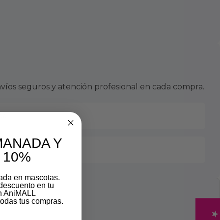
víos seguros y atención profesional en cada compra.
da
MANADA Y
 10%
zada en mascotas.
descuento en tu
on AniMALL
odas tus compras.