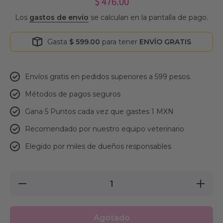
$ 476.00
Los
gastos de envío
se calculan en la pantalla de pago.
Gasta
$ 599.00
para tener
ENVÍO GRATIS
Envíos gratis en pedidos superiores a 599 pesos.
Métodos de pagos seguros
Gana 5 Puntos cada vez que gastes 1 MXN
Recomendado por nuestro equipo veterinario
Elegido por miles de dueños responsables
Reducir
Aumentar
cantidad
cantidad
para
para
Ciprovet
Ciprovet
5 ml
5 ml
Agotado
Labyes |
Labyes |