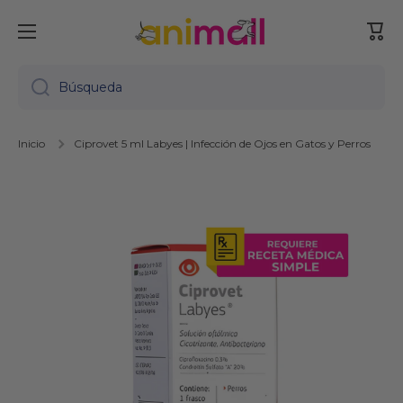
Ir directamente al contenido
Carr
Búsqueda
Inicio
Ciprovet 5 ml Labyes | Infección de Ojos en Gatos y Perros
Ir directamente a la información del producto