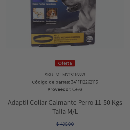
Abrir elemento multimedia 1 en una ventana modal
Oferta
SKU:
MLM713116559
Código de barras:
3411112262113
Proveedor:
Ceva
Adaptil Collar Calmante Perro 11-50 Kgs
Talla M/L
$ 495.00