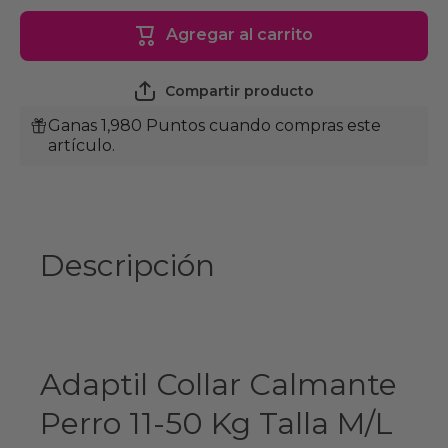
Adaptil
Adaptil
Collar
Collar
Agregar al carrito
Calmante
Calmante
Perro 11-
Perro 11-
50 Kgs
50 Kgs
Talla M/L
Talla M/L
Compartir producto
Ganas 1,980 Puntos cuando compras este
artículo.
Descripción
Adaptil Collar Calmante
Perro 11-50 Kg Talla M/L