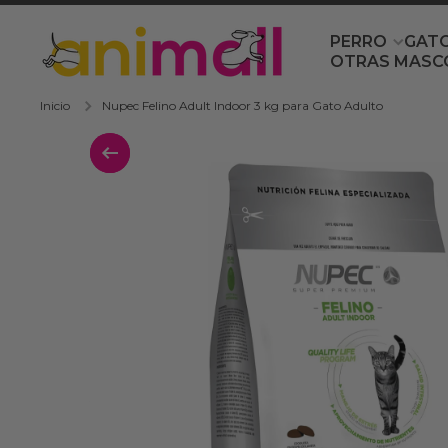
Ir directamente al contenido
PERRO
GAT
OTRAS MASC
Inicio
Nupec Felino Adult Indoor 3 kg para Gato Adulto
Ir directamente a la información del 