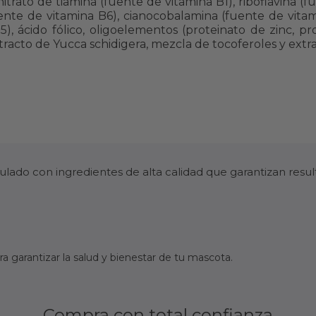
trato de tiamina (fuente de vitamina B1), riboflavina (f
uente de vitamina B6), cianocobalamina (fuente de vitam
), ácido fólico, oligoelementos (proteinato de zinc, 
 extracto de Yucca schidigera, mezcla de tocoferoles y e
ado con ingredientes de alta calidad que garantizan resu
 garantizar la salud y bienestar de tu mascota.
Compra con total confianza