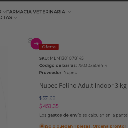
O
FARMACIA VETERINARIA
OTAS
producto
Oferta
SKU:
MLM1301078145
Código de barras:
750302608414
Proveedor:
Nupec
Nupec Felino Adult Indoor 3 kg
$ 531.00
$ 451.35
Los
gastos de envío
se calculan en la panta
¡Solo quedan 1 piezas. Ordena pronto!