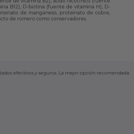
uente de vitamina B2), ácido nicotínico (fuente
ina B12), D-biotina (fuente de vitamina H), D-
proteinato de manganeso, proteinato de cobre,
xtracto de romero como conservadores.
ltados efectivos y seguros. La mejor opción recomendada