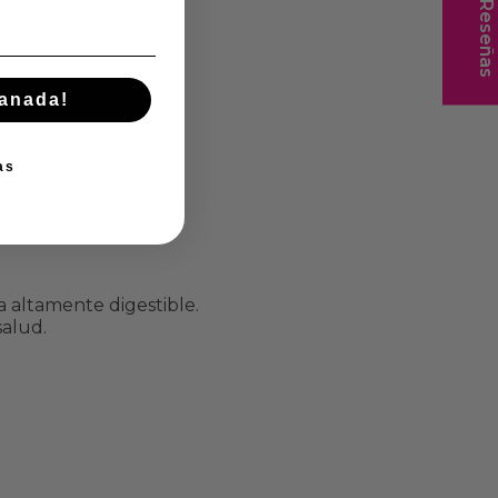
★ Reseñas
manada!
as
a altamente digestible.
salud.