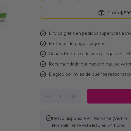
Gasta
$ 59
Envíos gratis en pedidos superiores a 59
Métodos de pagos seguros
Gana 5 Puntos cada vez que gastes 1 
Recomendado por nuestro equipo veter
Elegido por miles de dueños responsabl
Reducir
Aumentar
cantidad
cantidad
para
para
Nupec
Nupec
Felino
Felino
Adult
Adult
Retiro disponible en
Narvarte (Vertiz)
Indoor 3
Indoor 3
Normalmente está listo en 24 horas
kg para
kg para
Gato
Gato