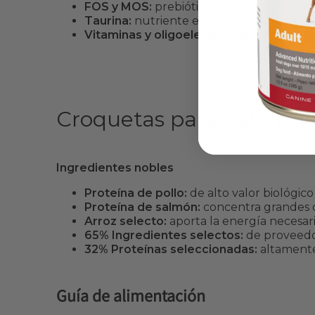
FOS y MOS:
prebióticos incluidos para fav
Taurina:
nutriente esencial dentro de la a
Vitaminas y oligoelementos:
complementa
Croquetas para gato nu
Ingredientes nobles
Proteína de pollo:
de alto valor biológic
Proteína de salmón:
concentra grandes ca
Arroz selecto:
aporta la energía necesar
65% Ingredientes selectos:
de proveedor
32% Proteínas seleccionadas:
altamente 
Guía de alimentación