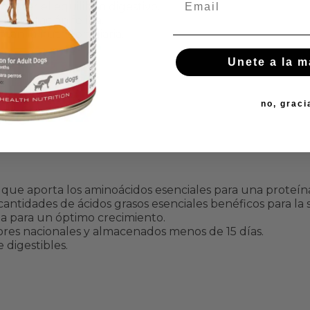
orecer el equilibrio digestivo.
limentación felina.
n la nutrición diaria.
Unete a la 
no, graci
pec
o que aporta los aminoácidos esenciales para una proteín
ntidades de ácidos grasos esenciales benéficos para la 
ia para un óptimo crecimiento.
es nacionales y almacenados menos de 15 días.
digestibles.