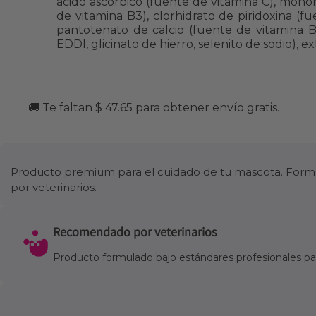
ácido ascórbico (fuente de vitamina C), mononi
de vitamina B3), clorhidrato de piridoxina (f
pantotenato de calcio (fuente de vitamina B5
EDDI, glicinato de hierro, selenito de sodio),
🚚 Te faltan $ 47.65 para obtener envío gratis.
Producto premium para el cuidado de tu mascota. Formul
por veterinarios.
Recomendado por veterinarios
Producto formulado bajo estándares profesionales para