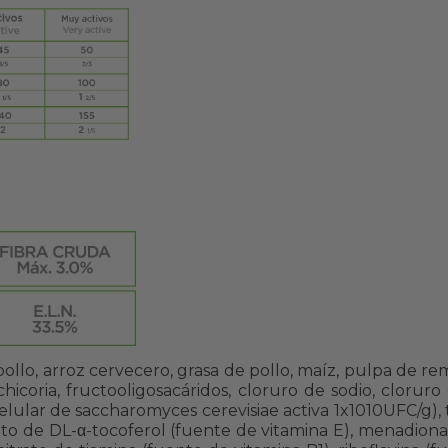
llo, arroz cervecero, grasa de pollo, maíz, pulpa de re
hicoria, fructooligosacáridos, cloruro de sodio, cloruro
lular de saccharomyces cerevisiae activa 1x1010UFC/g), t
tato de DL-α-tocoferol (fuente de vitamina E), menadiona