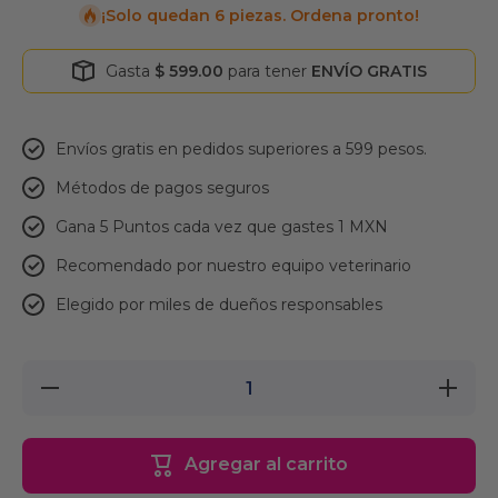
¡Solo quedan 6 piezas. Ordena pronto!
Gasta
$ 599.00
para tener
ENVÍO GRATIS
Envíos gratis en pedidos superiores a 599 pesos.
Métodos de pagos seguros
Gana 5 Puntos cada vez que gastes 1 MXN
Recomendado por nuestro equipo veterinario
Elegido por miles de dueños responsables
Reducir
Aumenta
cantidad
cantidad
para
para
Dogline
Dogline
Collar de
Collar de
Agregar al carrito
Microfibra
Microfibr
Color
Color