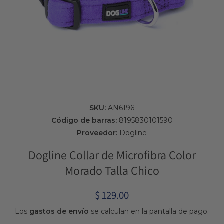
Abrir elemento multimedia 1 en una ventana modal
SKU:
AN6196
Código de barras:
8195830101590
Proveedor:
Dogline
Dogline Collar de Microfibra Color
Morado Talla Chico
$ 129.00
Los
gastos de envío
se calculan en la pantalla de pago.