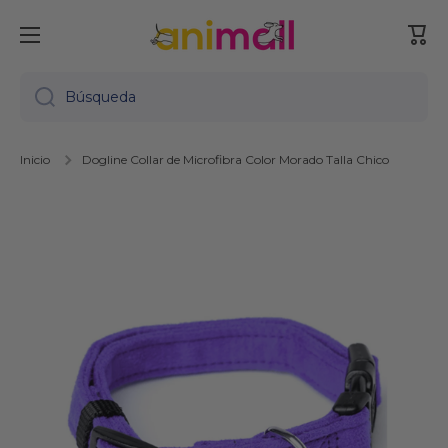
Ir directamente al contenido
Carr
Búsqueda
Inicio
Dogline Collar de Microfibra Color Morado Talla Chico
Ir directamente a la información del producto