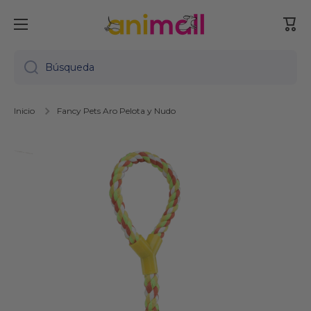
Ir directamente al contenido
Carr
Búsqueda
Inicio
Fancy Pets Aro Pelota y Nudo
Ir directamente a la información del producto