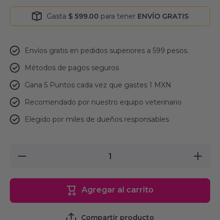
Gasta
$ 599.00
para tener
ENVÍO GRATIS
Envíos gratis en pedidos superiores a 599 pesos.
Métodos de pagos seguros
Gana 5 Puntos cada vez que gastes 1 MXN
Recomendado por nuestro equipo veterinario
Elegido por miles de dueños responsables
Reducir
Aumentar
cantidad
cantidad
para
para
Fancy
Fancy
Pets
Pets Aro
Agregar al carrito
Aro
Pelota y
Pelota y
Nudo
Nudo
Compartir producto