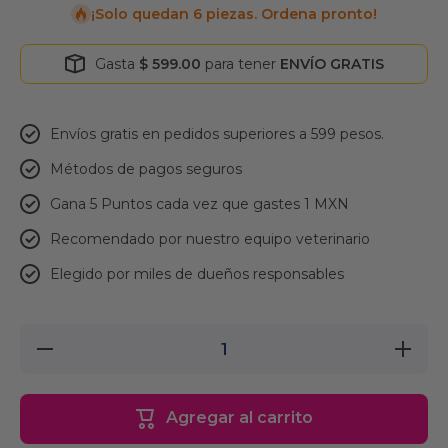
¡Solo quedan 6 piezas. Ordena pronto!
Gasta
$ 599.00
para tener
ENVÍO GRATIS
Envíos gratis en pedidos superiores a 599 pesos.
Métodos de pagos seguros
Gana 5 Puntos cada vez que gastes 1 MXN
Recomendado por nuestro equipo veterinario
Elegido por miles de dueños responsables
Reducir
Aumentar
cantidad
cantidad
para
para
Fancy
Fancy
Pets
Pets
Agregar al carrito
Hueso
Hueso de
de
Carnaza