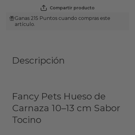
Carnaza
(10-13
(10-13
cm)
Compartir producto
cm)
Sabor
Sabor
Tocino
Ganas 215 Puntos cuando compras este
Tocino
artículo.
Descripción
Fancy Pets Hueso de
Carnaza 10–13 cm Sabor
Tocino