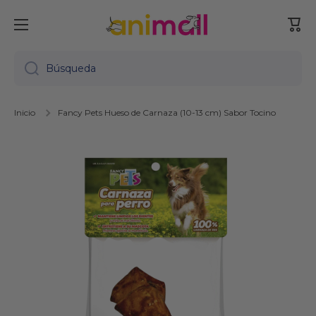
Ir directamente al contenido
Carr
Búsqueda
Inicio
Fancy Pets Hueso de Carnaza (10-13 cm) Sabor Tocino
Ir directamente a la información del producto