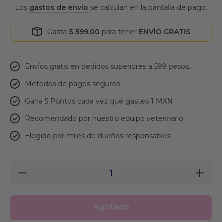
Los
gastos de envío
se calculan en la pantalla de pago.
Gasta
$ 599.00
para tener
ENVÍO GRATIS
Envíos gratis en pedidos superiores a 599 pesos.
Métodos de pagos seguros
Gana 5 Puntos cada vez que gastes 1 MXN
Recomendado por nuestro equipo veterinario
Elegido por miles de dueños responsables
Reducir
Aumenta
cantidad
cantida
para Folrex
para Folr
Pets
Pets
Suplemento
Suplemen
Agotado
oral con
oral co
150 ml
150 ml