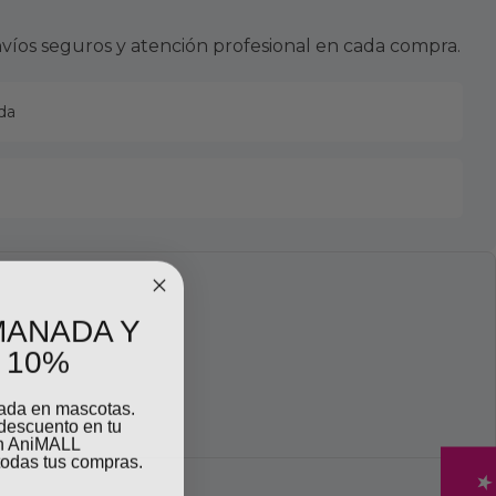
víos seguros y atención profesional en cada compra.
da
MANADA Y
 10%
zada en mascotas.
descuento en tu
on AniMALL
odas tus compras.