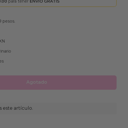
9.00
para tener
ENVÍO GRATIS
9 pesos.
MXN
inario
es
Agotado
este artículo.