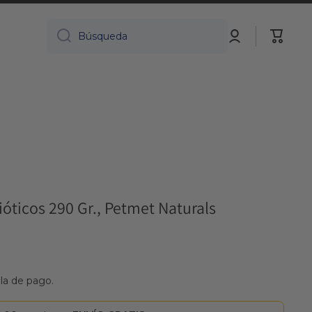
Iniciar
Carrito
Búsqueda
sesión
ióticos 290 Gr., Petmet Naturals
lla de pago.