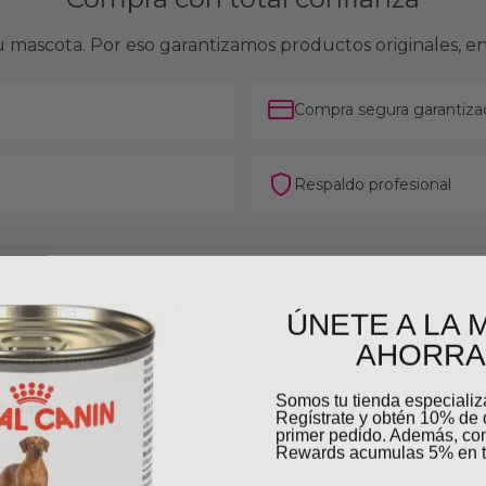
mascota. Por eso garantizamos productos originales, en
Compra segura garantiza
Respaldo profesional
ÚNETE A LA 
ca Mexicana
AHORRA
streo en tiempo real
Somos tu tienda especiali
 gratis
Regístrate y obtén 10% de 
primer pedido. Además, c
Rewards acumulas 5% en t
Email