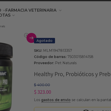
O
FARMACIA VETERINARIA
OTAS
rals
producto
Agotado
SKU:
MLM1947813357
Código de barras:
7503015814158
Proveedor:
Pet Naturals
Healthy Pro, Probióticos y Preb
$ 400.00
$ 323.00
Los
gastos de envío
se calculan en la panta