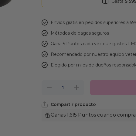
Gasta
$ 59
Envíos gratis en pedidos superiores a 59
Métodos de pagos seguros
Gana 5 Puntos cada vez que gastes 1 
Recomendado por nuestro equipo veter
Elegido por miles de dueños responsabl
Reducir
Aumentar
cantidad
cantidad
para
para
Healthy
Healthy
Compartir producto
Pro,
Pro,
Probióticos
Probióticos
y
y
Ganas 1,615 Puntos cuando compras 
Prebióticos
Prebióticos
290 Gr.,
290 Gr.,
Petmet
Petmet
Naturals
Naturals