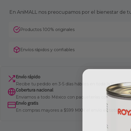
En AniMALL nos preocupamos por el bienestar de tu 
Productos 100% originales
Envíos rápidos y confiables
Envío rápido
Recibe tu pedido en 3-5 días hábiles en toda la Repúbli
Cobertura nacional
Enviamos a todo México con paqueterías confiables y ra
Envío gratis
En compras mayores a $599 MXN el envío es totalmente