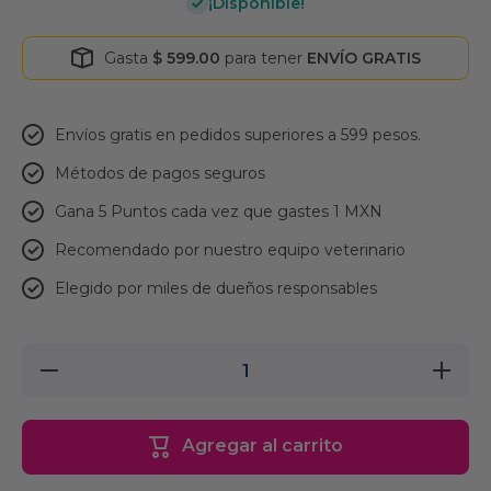
¡Disponible!
Gasta
$ 599.00
para tener
ENVÍO GRATIS
Envíos gratis en pedidos superiores a 599 pesos.
Métodos de pagos seguros
Gana 5 Puntos cada vez que gastes 1 MXN
Recomendado por nuestro equipo veterinario
Elegido por miles de dueños responsables
Reducir
Aumenta
cantidad
cantidad
para
para
Jersey
Jersey
Pittsburgh
Pittsburg
Agregar al carrito
Steelers
Steelers
Talla M
Talla M