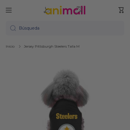
Ir directamente al contenido
Carr
Búsqueda
Inicio
Jersey Pittsburgh Steelers Talla M
Ir directamente a la información del producto