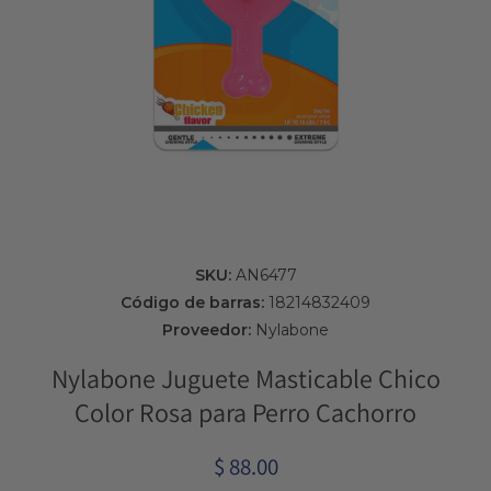
Abrir elemento multimedia 1 en una ventana modal
SKU:
AN6477
Código de barras:
18214832409
Proveedor:
Nylabone
Nylabone Juguete Masticable Chico
Color Rosa para Perro Cachorro
$ 88.00