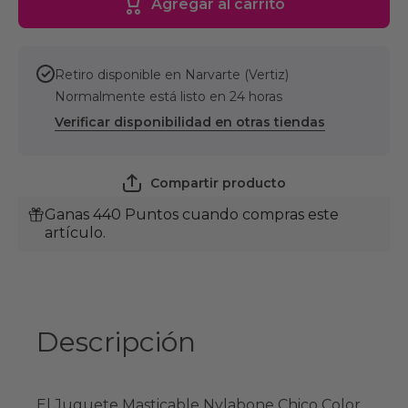
Agregar al carrito
Masticable
Masticab
Chico
Chico
Color
Color
Rosa para
Rosa par
Perro
Perro
Retiro disponible en
Narvarte (Vertiz)
Cachorro
Cachorr
Normalmente está listo en 24 horas
Verificar disponibilidad en otras tiendas
Compartir producto
Ganas 440 Puntos cuando compras este
artículo.
Descripción
El Juguete Masticable Nylabone Chico Color