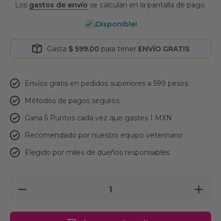
Los
gastos de envío
se calculan en la pantalla de pago.
¡Disponible!
Gasta
$ 599.00
para tener
ENVÍO GRATIS
Envíos gratis en pedidos superiores a 599 pesos.
Métodos de pagos seguros
Gana 5 Puntos cada vez que gastes 1 MXN
Recomendado por nuestro equipo veterinario
Elegido por miles de dueños responsables
Reducir
Aumenta
cantidad
cantidad
para
para
Nylabone
Nylabon
Juguete
Juguete