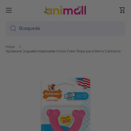
Ir directamente al contenido
Carr
Búsqueda
Inicio
Nylabone Juguete Masticable Chico Color Rosa para Perro Cachorro
Ir directamente a la información del producto