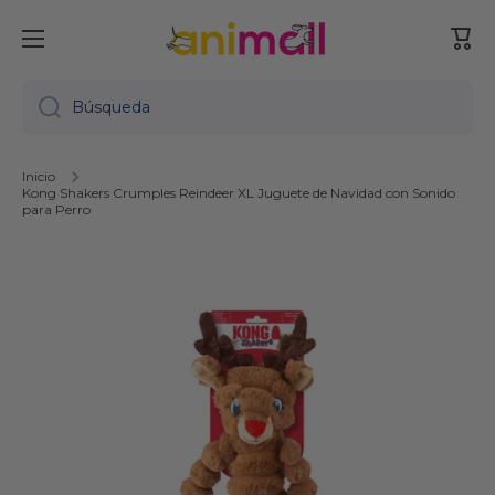
Ir directamente al contenido
Carr
Búsqueda
Inicio
Kong Shakers Crumples Reindeer XL Juguete de Navidad con Sonido
para Perro
Ir directamente a la información del producto