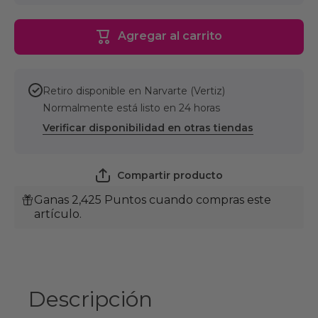
para
para
Kong
Kong
Shakers
Shakers
Agregar al carrito
Crumples
Crumples
Reindeer
Reindeer
XL
XL
Juguete
Juguete
de
de
Retiro disponible en
Narvarte (Vertiz)
Navidad
Navidad
con
con
Normalmente está listo en 24 horas
Sonido
Sonido
para
para
Verificar disponibilidad en otras tiendas
Perro
Perro
Compartir producto
Ganas 2,425 Puntos cuando compras este
artículo.
Descripción