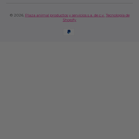
© 2026,
Plaza animal productos y servicios s.a. de c.v.
Tecnología de
Shopify
Formas de pago