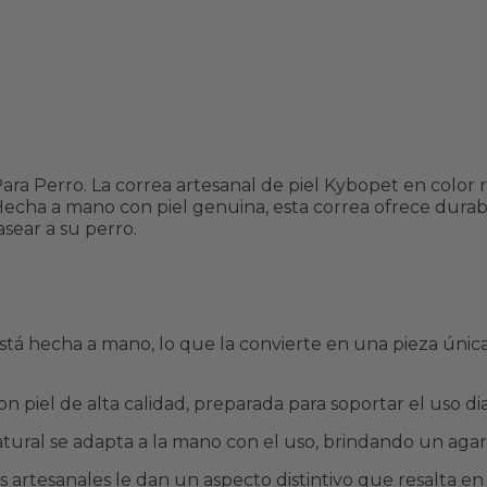
Para
Para
Perro
Perro
ara Perro. La correa artesanal de piel Kybopet en color
 Hecha a mano con piel genuina, esta correa ofrece durabi
sear a su perro.
está hecha a mano, lo que la convierte en una pieza únic
con piel de alta calidad, preparada para soportar el uso d
natural se adapta a la mano con el uso, brindando un aga
lles artesanales le dan un aspecto distintivo que resalta e