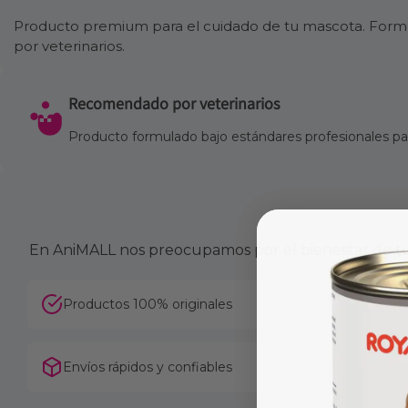
Producto premium para el cuidado de tu mascota. Formul
por veterinarios.
Recomendado por veterinarios
Producto formulado bajo estándares profesionales para
En AniMALL nos preocupamos por el bienestar de tu 
Productos 100% originales
Envíos rápidos y confiables