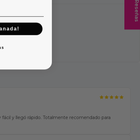
★ Reseñas
manada!
as
fácil y llegó rápido. Totalmente recomendado para