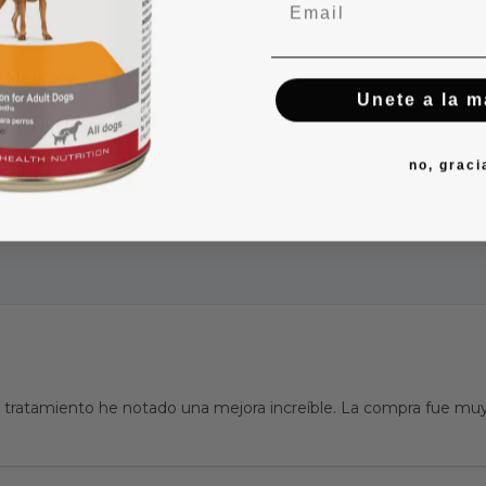
ca Mexicana
Unete a la 
streo en tiempo real
no, graci
 gratis
tratamiento he notado una mejora increíble. La compra fue muy 