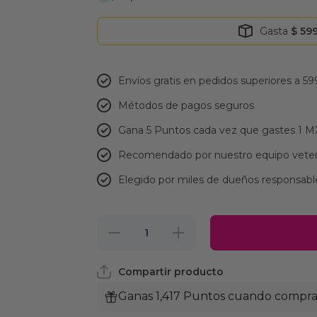
Gasta
$ 59
Envíos gratis en pedidos superiores a 59
Métodos de pagos seguros
Gana 5 Puntos cada vez que gastes 1 
Recomendado por nuestro equipo veter
Elegido por miles de dueños responsabl
Reducir
Aumentar
cantidad
cantidad
para
para
Kybopet
Kybopet
Compartir producto
Correa
Correa
Artesanal
Artesanal
De Piel
De Piel
Ganas 1,417 Puntos cuando compras
Color
Color
Rojo
Rojo