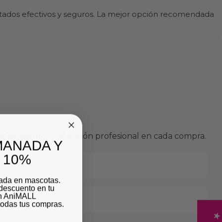
ltados efectivos y seguros. La mejor opción recomendada
víos seguros y atención profesional en cada compra.
MANADA Y
 10%
da
zada en mascotas.
descuento en tu
on AniMALL
odas tus compras.