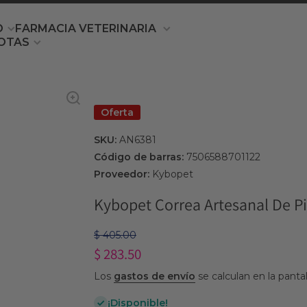
O
FARMACIA VETERINARIA
OTAS
Oferta
SKU:
AN6381
Código de barras:
7506588701122
Proveedor:
Kybopet
Kybopet Correa Artesanal De Pi
$ 405.00
$ 283.50
Los
gastos de envío
se calculan en la panta
¡Disponible!