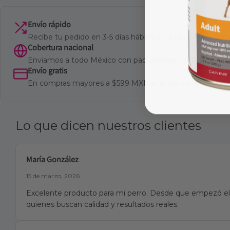
Envío rápido
Recibe tu pedido en 3-5 días hábiles en toda la Repúbli
Cobertura nacional
Enviamos a todo México con paqueterías confiables y ra
Envío gratis
En compras mayores a $599 MXN el envío es totalmente
Lo que dicen nuestros clientes
María González
15 de marzo, 2026
Excelente producto para mi perro. Desde que empezó el 
quienes buscan calidad y resultados reales.