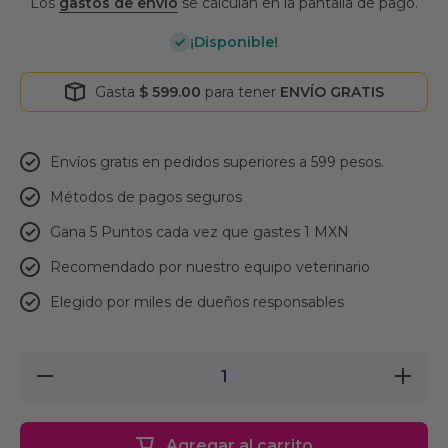
Los
gastos de envío
se calculan en la pantalla de pago.
¡Disponible!
Gasta
$ 599.00
para tener
ENVÍO GRATIS
Envíos gratis en pedidos superiores a 599 pesos.
Métodos de pagos seguros
Gana 5 Puntos cada vez que gastes 1 MXN
Recomendado por nuestro equipo veterinario
Elegido por miles de dueños responsables
Reducir
Aumentar
cantidad
cantidad
para La
para La
Pantera
Pantera
Mask
Mask
Agregar al carrito
Chico
Chico