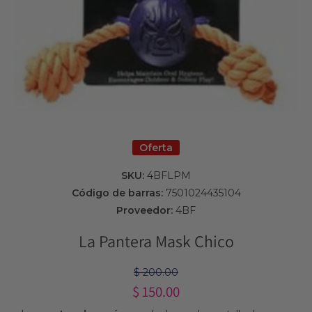
Abrir elemento multimedia 1 en una ventana modal
Oferta
SKU:
4BFLPM
Código de barras:
7501024435104
Proveedor:
4BF
La Pantera Mask Chico
$ 200.00
$ 150.00