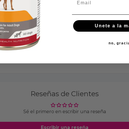
solución. Confío plenamente en esta marca. El servicio al clien
Unete a la 
no, graci
tas condiciones y mi mascota lo tolera muy bien. La experiencia
Reseñas de Clientes
Sé el primero en escribir una reseña
Escribir una reseña