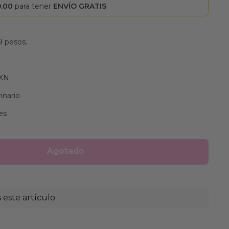
9.00
para tener
ENVÍO GRATIS
9 pesos.
MXN
inario
es
Agotado
este artículo.