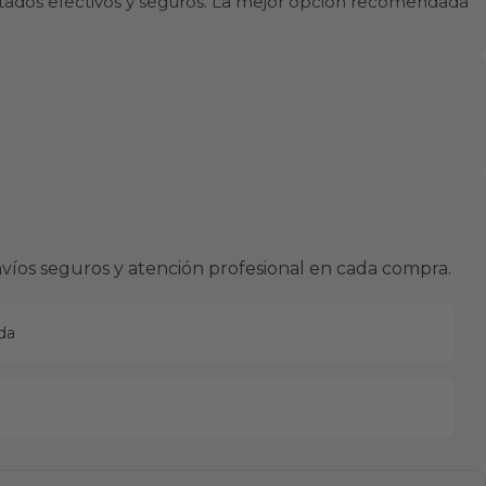
ltados efectivos y seguros. La mejor opción recomendada
víos seguros y atención profesional en cada compra.
da