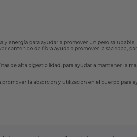
Perro
Adulto
Adulto
Control
Control
de Peso
de Peso
150 g
150 g
 y energía para ayudar a promover un peso saludable. 
yor contenido de fibra ayuda a promover la saciedad, para
nas de alta digestibilidad, para ayudar a mantener la m
n a promover la absorción y utilización en el cuerpo par