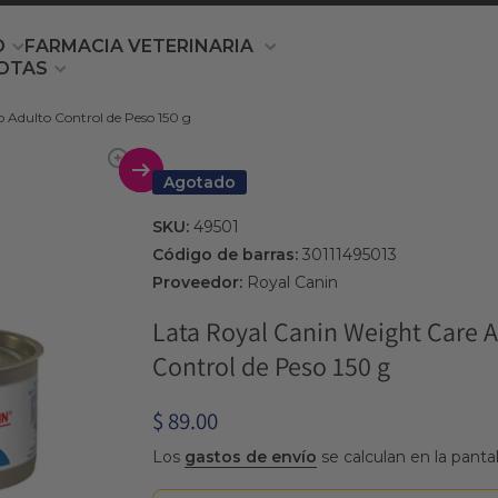
O
FARMACIA VETERINARIA
OTAS
Adulto Control de Peso 150 g
producto
Agotado
SKU:
49501
Código de barras:
30111495013
Proveedor:
Royal Canin
Lata Royal Canin Weight Care 
Control de Peso 150 g
$ 89.00
Los
gastos de envío
se calculan en la panta