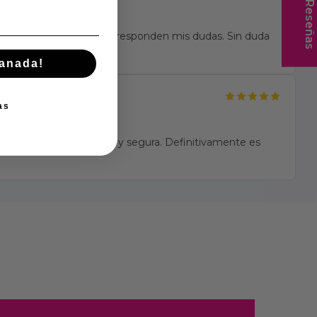
★ Reseñas
te es excelente y siempre responden mis dudas. Sin duda
manada!
as
 de compra fue sencilla y segura. Definitivamente es