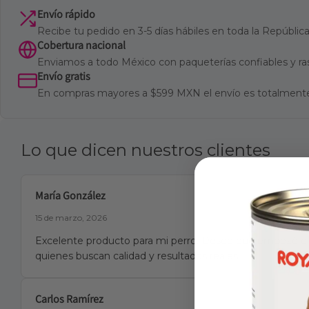
Envío rápido
Recibe tu pedido en 3-5 días hábiles en toda la Repúbli
Cobertura nacional
Enviamos a todo México con paqueterías confiables y ra
Envío gratis
En compras mayores a $599 MXN el envío es totalmente
Lo que dicen nuestros clientes
María González
15 de marzo, 2026
Excelente producto para mi perro. Desde que empezó el 
quienes buscan calidad y resultados reales.
Carlos Ramírez