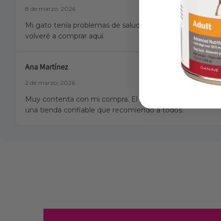
8 de marzo, 2026
Mi gato tenía problemas de salud y este producto fue la 
volveré a comprar aquí.
Ana Martínez
2 de marzo, 2026
Muy contenta con mi compra. El producto llegó en perfec
una tienda confiable que recomiendo a todos.