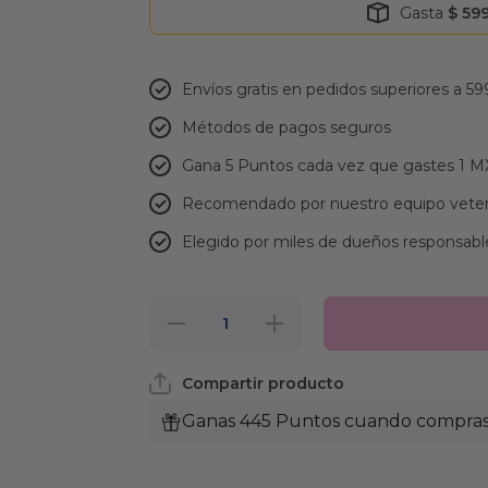
Gasta
$ 59
Envíos gratis en pedidos superiores a 59
Métodos de pagos seguros
Gana 5 Puntos cada vez que gastes 1 
Recomendado por nuestro equipo veter
Elegido por miles de dueños responsabl
Reducir
Aumentar
cantidad
cantidad
para
para Lata
Lata
Royal
Compartir producto
Royal
Canin
Canin
Weight
Weight
Care
Ganas 445 Puntos cuando compras 
Care
Alimento
Alimento
Húmedo
Húmedo
para
para
Perro