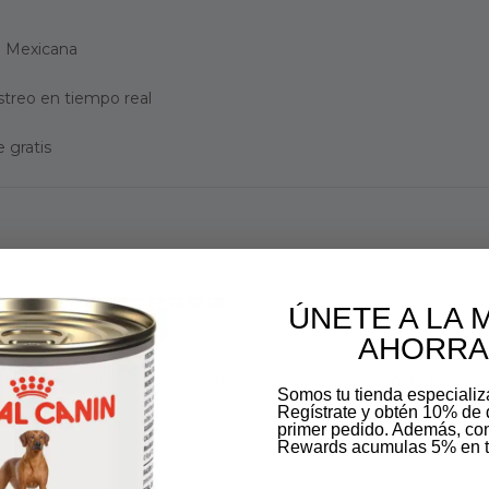
ca Mexicana
streo en tiempo real
 gratis
ÚNETE A LA 
AHORRA
tratamiento he notado una mejora increíble. La compra fue muy 
Somos tu tienda especiali
Regístrate y obtén 10% de 
primer pedido. Además, c
Rewards acumulas 5% en t
Email