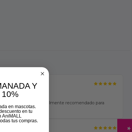
MANADA Y
 10%
fácil y llegó rápido. Totalmente recomendado para
zada en mascotas.
descuento en tu
on AniMALL
odas tus compras.