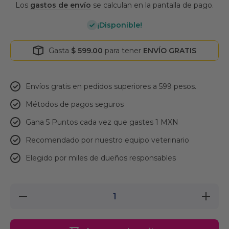
Los
gastos de envío
se calculan en la pantalla de pago.
¡Disponible!
Gasta
$ 599.00
para tener
ENVÍO GRATIS
Envíos gratis en pedidos superiores a 599 pesos.
Métodos de pagos seguros
Gana 5 Puntos cada vez que gastes 1 MXN
Recomendado por nuestro equipo veterinario
Elegido por miles de dueños responsables
Reducir
Aumentar
cantidad
cantidad
para
para
Pelu2
Pelu2
Carda
Carda