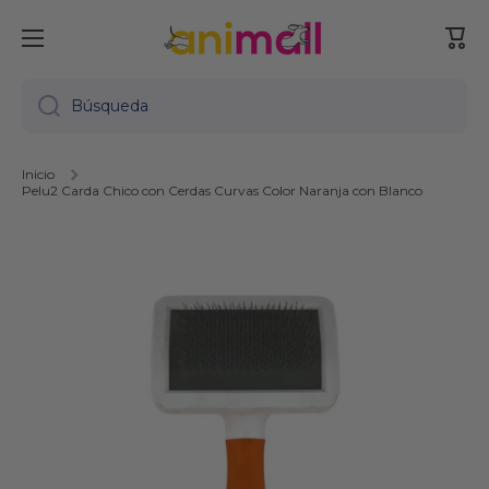
Ir directamente al contenido
Carr
Búsqueda
Inicio
Pelu2 Carda Chico con Cerdas Curvas Color Naranja con Blanco
Ir directamente a la información del producto