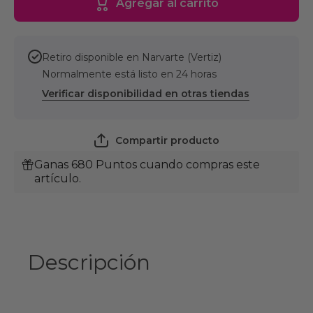
Agregar al carrito
Chico
Chico
con
con
Cerdas
Cerdas
Curvas
Curvas
Color
Color
Retiro disponible en
Narvarte (Vertiz)
Naranja
Naranja
con
con
Normalmente está listo en 24 horas
Blanco
Blanco
Verificar disponibilidad en otras tiendas
Compartir producto
Ganas 680 Puntos cuando compras este
artículo.
Descripción