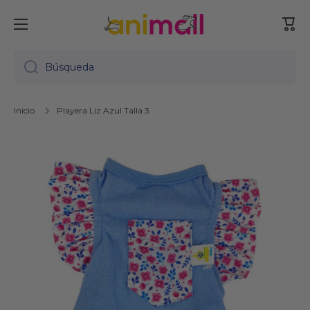
Ir directamente al contenido
Carr
Búsqueda
Inicio
Playera Liz Azul Talla 3
Ir directamente a la información del producto