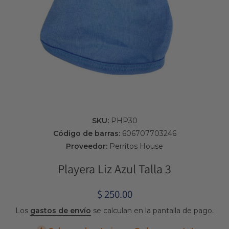
Abrir elemento multimedia 1 en una ventana modal
SKU:
PHP30
Código de barras:
606707703246
Proveedor:
Perritos House
Playera Liz Azul Talla 3
$ 250.00
Los
gastos de envío
se calculan en la pantalla de pago.