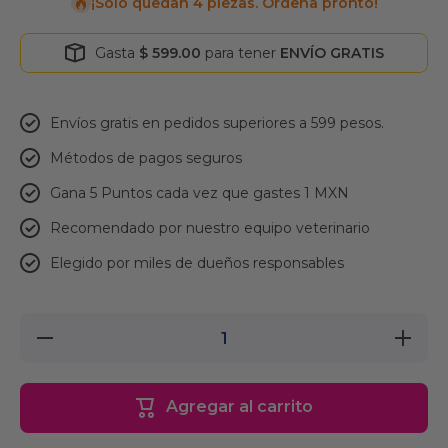
¡Solo quedan 4 piezas. Ordena pronto!
Gasta
$ 599.00
para tener
ENVÍO GRATIS
Envíos gratis en pedidos superiores a 599 pesos.
Métodos de pagos seguros
Gana 5 Puntos cada vez que gastes 1 MXN
Recomendado por nuestro equipo veterinario
Elegido por miles de dueños responsables
Reducir
Aumentar
cantidad
cantidad
para
para
Playera
Playera
Liz Azul
Liz Azul
Agregar al carrito
Talla 3
Talla 3