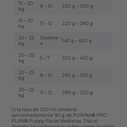
15 – 20
8 – 10
230 g – 300 g
kg
15 – 20
11 – 12
220 g – 280 g
kg
20 – 25
Destete –
140 g – 400 g
kg
4
20 – 25
5 – 7
320 g – 430 g
kg
20 – 25
8 – 10
290 g – 350 g
kg
20 – 25
11 – 12
280 g – 320 g
kg
Una taza de 200 ml contiene
aproximadamente 90 g de PURINA® PRO
PLAN® Puppy Razas Medianas. Tras el
destete los cachorros pueden comer la ración