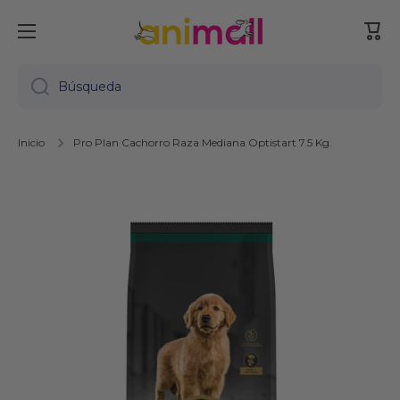
Ir directamente al contenido
Carr
Búsqueda
Inicio
Pro Plan Cachorro Raza Mediana Optistart 7.5 Kg.
Ir directamente a la información del producto