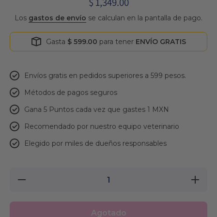
$ 1,349.00
Los
gastos de envío
se calculan en la pantalla de pago.
Gasta
$ 599.00
para tener
ENVÍO GRATIS
Envíos gratis en pedidos superiores a 599 pesos.
Métodos de pagos seguros
Gana 5 Puntos cada vez que gastes 1 MXN
Recomendado por nuestro equipo veterinario
Elegido por miles de dueños responsables
Reducir
Aumentar
cantidad
cantidad
para Pro
para Pro
Plan
Plan
Cachorro
Cachorro
Agotado
Raza
Raza