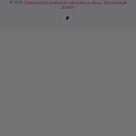
© 2026,
Plaza animal productos y servicios s.a. de c.v.
Tecnología de
Shopify
Formas de pago