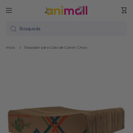
Ir directamente al contenido
Carr
Búsqueda
Inicio
Rascador para Gato de Cartón Chico
Ir directamente a la información del producto