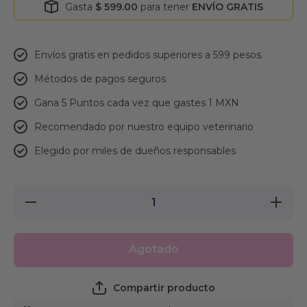
Gasta
$ 599.00
para tener
ENVÍO GRATIS
Envíos gratis en pedidos superiores a 599 pesos.
Métodos de pagos seguros
Gana 5 Puntos cada vez que gastes 1 MXN
Recomendado por nuestro equipo veterinario
Elegido por miles de dueños responsables
Reducir
Aumentar
cantidad
cantidad
para
para
Rascador
Rascador
para
para
Agotado
Gato de
Gato de
Cartón
Cartón
Chico
Chico
Compartir producto