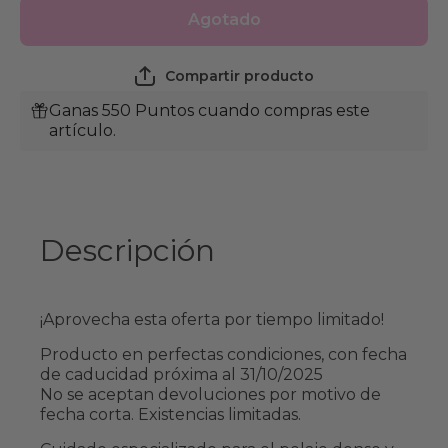
Shampoo
Shamp
Agotado
para Husky
para Hu
Berryblend
Berrybl
400 Ml.,
400 Ml.
Petbac
Petba
Compartir producto
Ganas 550 Puntos cuando compras este
artículo.
Descripción
¡Aprovecha esta oferta por tiempo limitado!
Producto en perfectas condiciones, con fecha
de caducidad próxima al
31/10/2025
No se aceptan devoluciones por motivo de
fecha corta. Existencias limitadas.