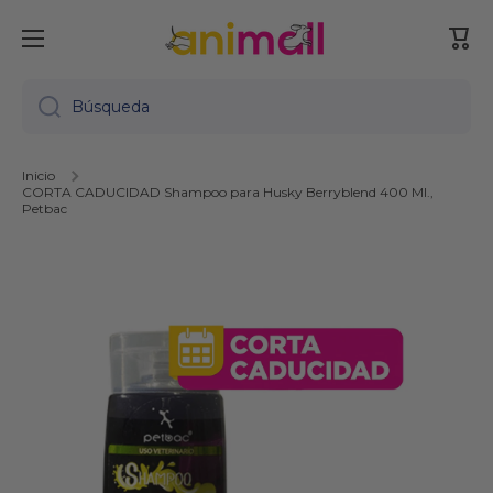
Ir directamente al contenido
Carr
Búsqueda
Inicio
CORTA CADUCIDAD Shampoo para Husky Berryblend 400 Ml.,
Petbac
Ir directamente a la información del producto