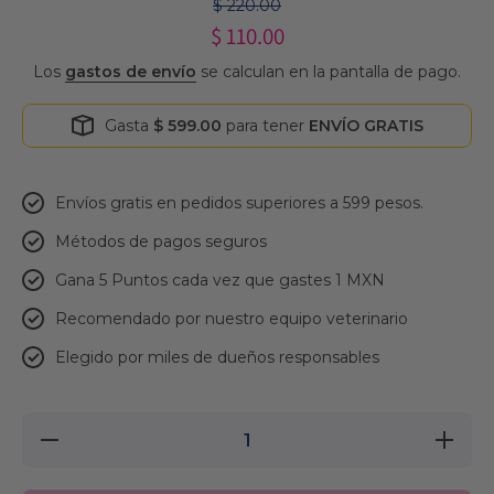
$ 220.00
$ 110.00
Los
gastos de envío
se calculan en la pantalla de pago.
Gasta
$ 599.00
para tener
ENVÍO GRATIS
Envíos gratis en pedidos superiores a 599 pesos.
Métodos de pagos seguros
Gana 5 Puntos cada vez que gastes 1 MXN
Recomendado por nuestro equipo veterinario
Elegido por miles de dueños responsables
Reducir
Aument
cantidad
cantid
para CORTA
para CO
CADUCIDAD
CADUCI