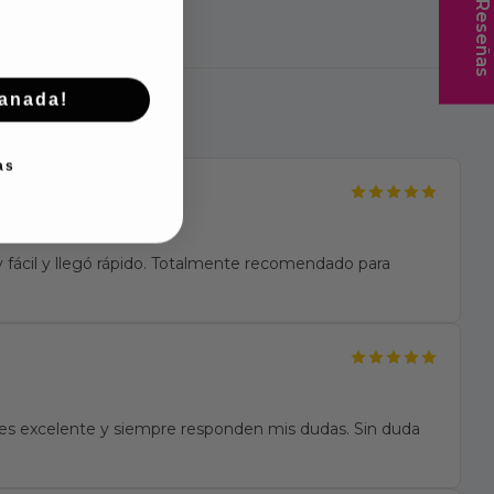
★ Reseñas
manada!
as
fácil y llegó rápido. Totalmente recomendado para
te es excelente y siempre responden mis dudas. Sin duda