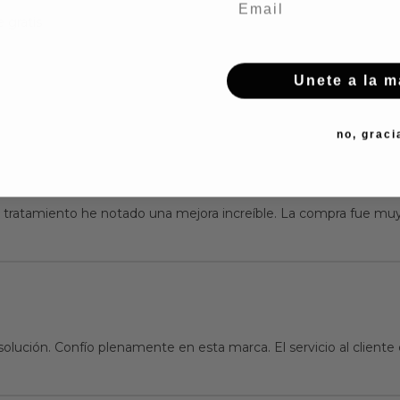
 gratis
Unete a la 
no, graci
tratamiento he notado una mejora increíble. La compra fue muy 
solución. Confío plenamente en esta marca. El servicio al clien