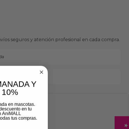
víos seguros y atención profesional en cada compra.
da
MANADA Y
 10%
zada en mascotas.
descuento en tu
on AniMALL
odas tus compras.