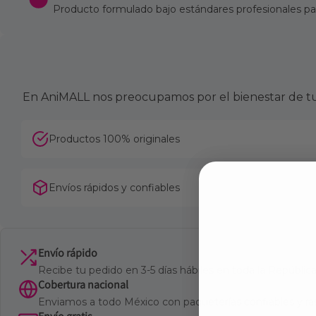
Producto formulado bajo estándares profesionales para
En AniMALL nos preocupamos por el bienestar de tu 
Productos 100% originales
Envíos rápidos y confiables
Envío rápido
Recibe tu pedido en 3-5 días hábiles en toda la Repúbli
Cobertura nacional
Enviamos a todo México con paqueterías confiables y ra