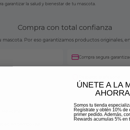
 garantizar la salud y bienestar de tu mascota.
Compra con total confianza
mascota. Por eso garantizamos productos originales, en
Compra segura garantiza
Respaldo profesional
ÚNETE A LA 
AHORRA
Somos tu tienda especiali
Regístrate y obtén 10% de 
ca Mexicana
primer pedido. Además, c
Rewards acumulas 5% en t
streo en tiempo real
Email