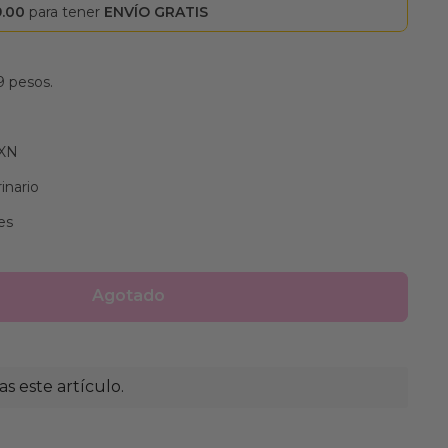
9.00
para tener
ENVÍO GRATIS
9 pesos.
MXN
inario
es
Agotado
 este artículo.