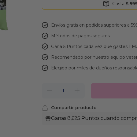
Gasta
$ 59
Envíos gratis en pedidos superiores a 59
Métodos de pagos seguros
Gana 5 Puntos cada vez que gastes 1 
Recomendado por nuestro equipo veter
Elegido por miles de dueños responsabl
Reducir
Aumentar
cantidad
cantidad
para
para
Taste Of
Taste Of
Compartir producto
The Wild
The Wild
Rocky
Rocky
Mountain
Mountain
Ganas 8,625 Puntos cuando compras
Alimento
Alimento
para
para
Gatos
Gatos
Venado
Venado y