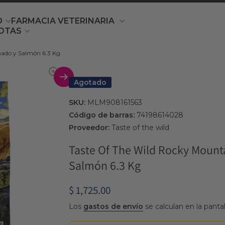
O
FARMACIA VETERINARIA
OTAS
nado y Salmón 6.3 Kg
producto
Agotado
SKU:
MLM908161563
Código de barras:
74198614028
Proveedor:
Taste of the wild
Taste Of The Wild Rocky Mount
Salmón 6.3 Kg
$ 1,725.00
Los
gastos de envío
se calculan en la panta