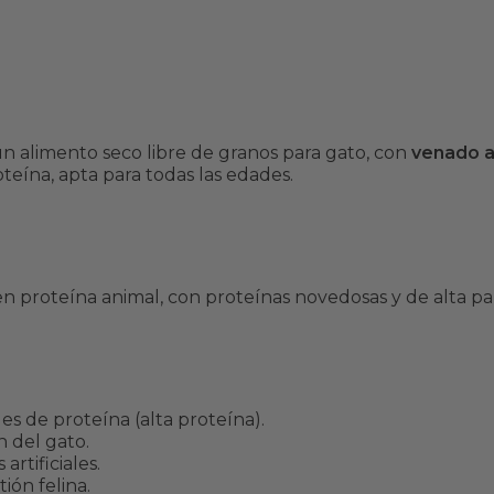
y
Salmón
Salmón
6.3 Kg
6.3 Kg
n alimento seco libre de granos para gato, con
venado 
teína, apta para todas las edades.
en proteína animal, con proteínas novedosas y de alta pal
s de proteína (alta proteína).
n del gato.
 artificiales.
ión felina.