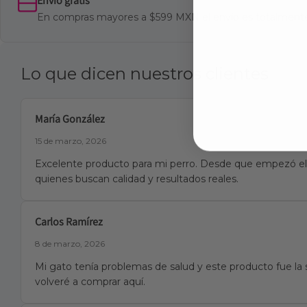
Envío gratis
En compras mayores a $599 MXN el envío es totalmente
Lo que dicen nuestros clientes
María González
15 de marzo, 2026
Excelente producto para mi perro. Desde que empezó el 
quienes buscan calidad y resultados reales.
Carlos Ramírez
8 de marzo, 2026
Mi gato tenía problemas de salud y este producto fue la 
volveré a comprar aquí.