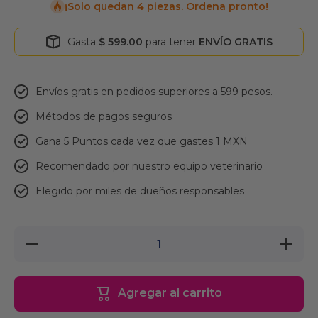
¡Solo quedan 4 piezas. Ordena pronto!
Gasta
$ 599.00
para tener
ENVÍO GRATIS
Envíos gratis en pedidos superiores a 599 pesos.
Métodos de pagos seguros
Gana 5 Puntos cada vez que gastes 1 MXN
Recomendado por nuestro equipo veterinario
Elegido por miles de dueños responsables
Reducir
Aument
cantidad para
cantidad
YETI Gris
YETI G
Tazón
Tazó
Antiderrapante
Antiderra
Agregar al carrito
| Platos para
| Platos
perros
perro