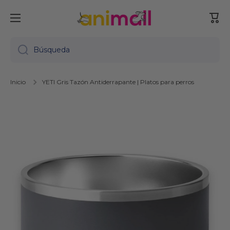
Ir directamente al contenido
Carr
Búsqueda
Inicio
YETI Gris Tazón Antiderrapante | Platos para perros
Ir directamente a la información del producto