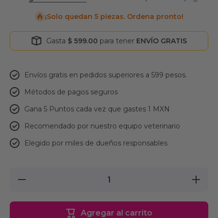
¡Solo quedan 5 piezas. Ordena pronto!
Gasta
$ 599.00
para tener
ENVÍO GRATIS
Envíos gratis en pedidos superiores a 599 pesos.
Métodos de pagos seguros
Gana 5 Puntos cada vez que gastes 1 MXN
Recomendado por nuestro equipo veterinario
Elegido por miles de dueños responsables
Reducir
Aument
cantidad para
cantidad 
Transportador
Transport
de Gatos
de Gat
Classic
Classi
Agregar al carrito
Morada
Morad