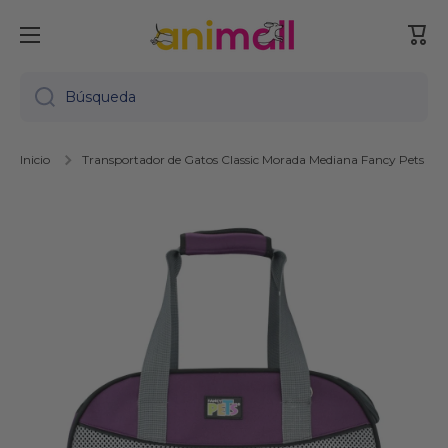
Ir directamente al contenido
Carr
Búsqueda
Inicio
Transportador de Gatos Classic Morada Mediana Fancy Pets
Ir directamente a la información del producto