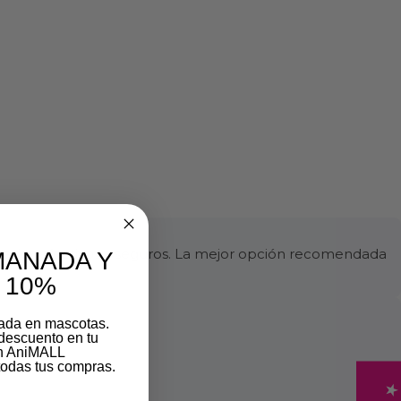
ltados efectivos y seguros. La mejor opción recomendada
MANADA Y
 10%
zada en mascotas.
descuento en tu
on AniMALL
odas tus compras.