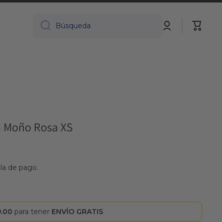
Iniciar
Carrito
Búsqueda
sesión
n Moño Rosa XS
lla de pago.
9.00
para tener
ENVÍO GRATIS