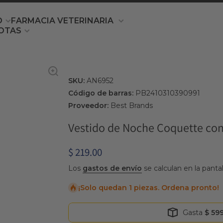
O
FARMACIA VETERINARIA
OTAS
SKU:
AN6952
Código de barras:
PB2410310390991
Proveedor:
Best Brands
Vestido de Noche Coquette co
$ 219.00
Los
gastos de envío
se calculan en la panta
¡Solo quedan 1 piezas. Ordena pronto!
Gasta
$ 59