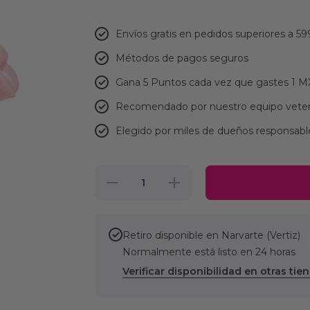
Envíos gratis en pedidos superiores a 59
Métodos de pagos seguros
Gana 5 Puntos cada vez que gastes 1 
Recomendado por nuestro equipo veter
Elegido por miles de dueños responsabl
Reducir
Aumentar
cantidad
cantidad
para
para
Vestido
Vestido
de
de Noche
Noche
Coquette
Retiro disponible en
Narvarte (Vertiz)
Coquette
con
Normalmente está listo en 24 horas
con
Moño
Moño
Rosa XS
Verificar disponibilidad en otras tie
Rosa XS