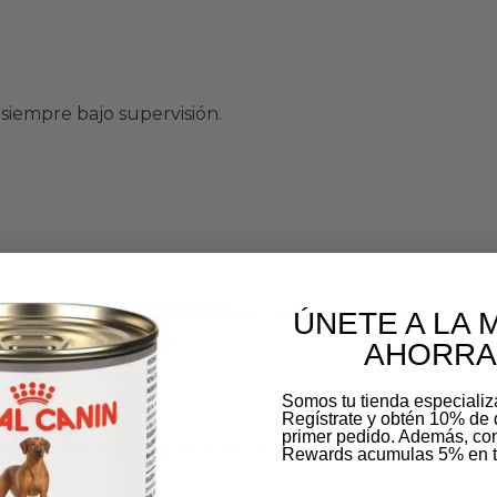
siempre bajo supervisión.
ado con ingredientes de alta calidad que garantizan resu
ÚNETE A LA 
AHORRA
Somos tu tienda especiali
Regístrate y obtén 10% de 
primer pedido. Además, c
 garantizar la salud y bienestar de tu mascota.
Rewards acumulas 5% en t
Email