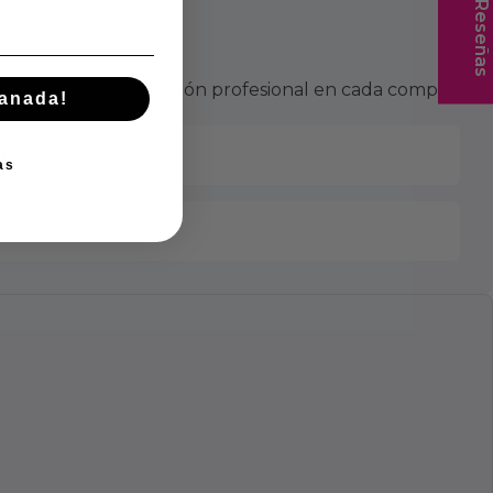
★ Reseñas
víos seguros y atención profesional en cada compra.
manada!
da
as