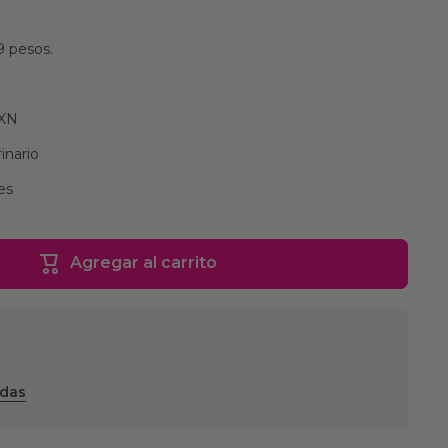
9 pesos.
MXN
inario
es
Agregar al carrito
ndas