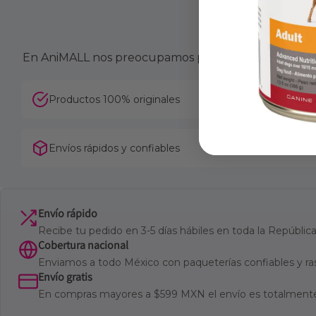
En AniMALL nos preocupamos por el bienestar de tu 
Productos 100% originales
Envíos rápidos y confiables
Envío rápido
Recibe tu pedido en 3-5 días hábiles en toda la Repúbli
Cobertura nacional
Enviamos a todo México con paqueterías confiables y ra
Envío gratis
En compras mayores a $599 MXN el envío es totalmente