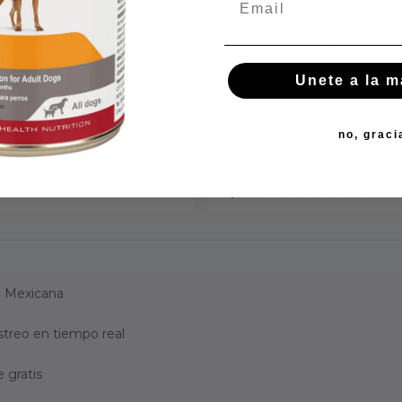
Compra con total confianza
mascota. Por eso garantizamos productos originales, en
Unete a la 
Compra segura garantiza
no, graci
Respaldo profesional
ca Mexicana
streo en tiempo real
 gratis