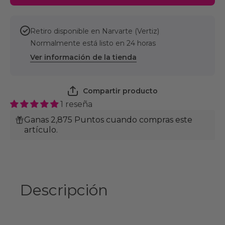
perros 28
perros 2
Sobres de
Sobres d
4 ml
4 ml
Virbac
Virbac
Retiro disponible en
Narvarte (Vertiz)
Megaderm
Megader
Normalmente está listo en 24 horas
Ver información de la tienda
Compartir producto
1 reseña
Ganas 2,875 Puntos cuando compras este
artículo.
Descripción