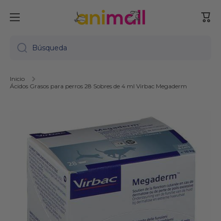
Ir directamente al contenido
Carr
Búsqueda
Inicio
Ácidos Grasos para perros 28 Sobres de 4 ml Virbac Megaderm
Ir directamente a la información del producto