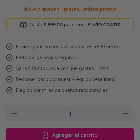
¡Solo quedan 1 piezas. Ordena pronto!
Gasta
$ 599.00
para tener
ENVÍO GRATIS
Envíos gratis en pedidos superiores a 599 pesos.
Métodos de pagos seguros
Gana 5 Puntos cada vez que gastes 1 MXN
Recomendado por nuestro equipo veterinario
Elegido por miles de dueños responsables
Reducir
Aumenta
cantidad
cantidad
para
para
Ácidos
Ácidos
Grasos
Grasos
Agregar al carrito
para
para