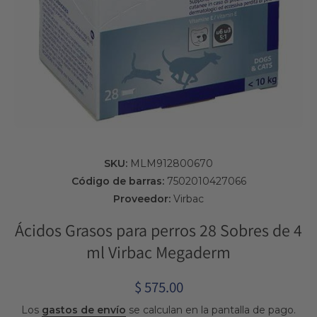
Abrir elemento multimedia 1 en una ventana modal
SKU:
MLM912800670
Código de barras:
7502010427066
Proveedor:
Virbac
Ácidos Grasos para perros 28 Sobres de 4
ml Virbac Megaderm
$ 575.00
Los
gastos de envío
se calculan en la pantalla de pago.