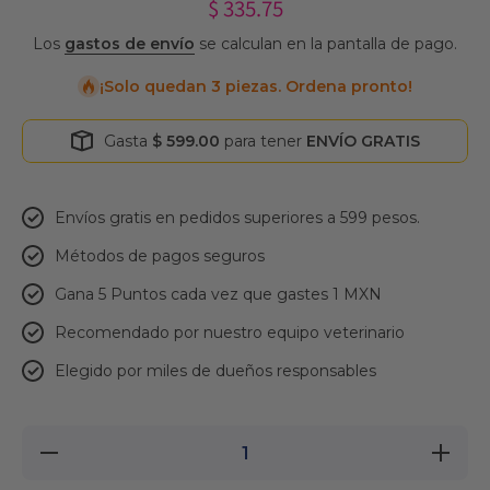
$ 335.75
Los
gastos de envío
se calculan en la pantalla de pago.
¡Solo quedan 3 piezas. Ordena pronto!
Gasta
$ 599.00
para tener
ENVÍO GRATIS
Envíos gratis en pedidos superiores a 599 pesos.
Métodos de pagos seguros
Gana 5 Puntos cada vez que gastes 1 MXN
Recomendado por nuestro equipo veterinario
Elegido por miles de dueños responsables
Reducir
Aument
cantidad para
cantidad
Virbac
Virba