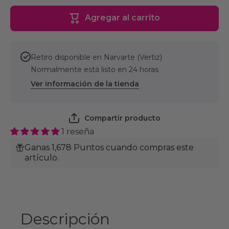
Shampoo
Shamp
Dermatológico
Dermatol
Agregar al carrito
SEBOLITYC
SEBOLI
250ml
250m
Retiro disponible en
Narvarte (Vertiz)
Normalmente está listo en 24 horas
Ver información de la tienda
Compartir producto
1 reseña
Ganas 1,678 Puntos cuando compras este
artículo.
Descripción