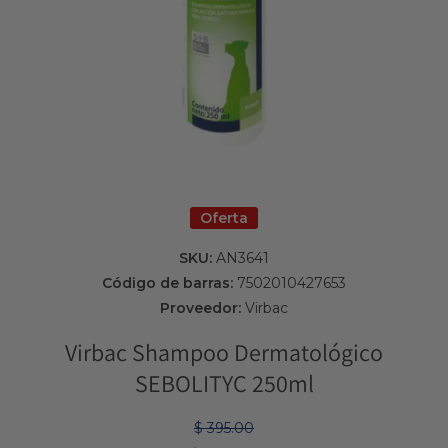
Abrir elemento multimedia 1 en una ventana modal
Oferta
SKU:
AN3641
Código de barras:
7502010427653
Proveedor:
Virbac
Virbac Shampoo Dermatológico
SEBOLITYC 250ml
$ 395.00