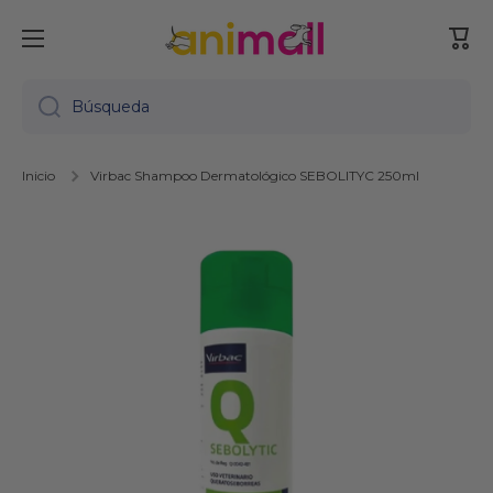
Ir directamente al contenido
Carr
Búsqueda
Inicio
Virbac Shampoo Dermatológico SEBOLITYC 250ml
Ir directamente a la información del producto