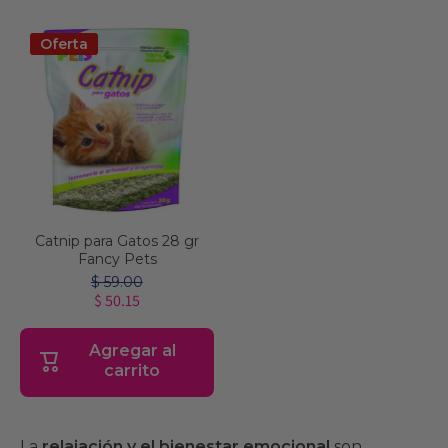
Oferta
Catnip para Gatos 28 gr
Fancy Pets
$ 59.00
$ 50.15
Agregar al
carrito
La
relajación y el bienestar emocional
son