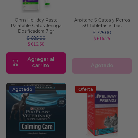
Ohm Holliday Pasta
Anxitane S Gatos y Perros
Palatable Gatos Jeringa
30 Tabletas Virbac
Dosificadora 7 gr
$ 725.00
$ 616.25
$ 685.00
$ 616.50
Agregar al
Agotado
carrito
Agotado
Oferta