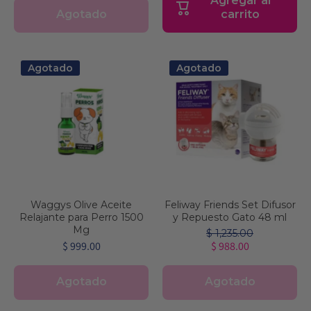
Agregar al
Agotado
carrito
Agotado
Agotado
Waggys Olive Aceite
Feliway Friends Set Difusor
Relajante para Perro 1500
y Repuesto Gato 48 ml
Mg
$ 1,235.00
$ 999.00
$ 988.00
Agotado
Agotado