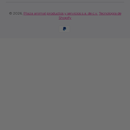
© 2026,
Plaza animal productos y servicios s.a. de c.v.
Tecnología de
Shopify
Formas de pago