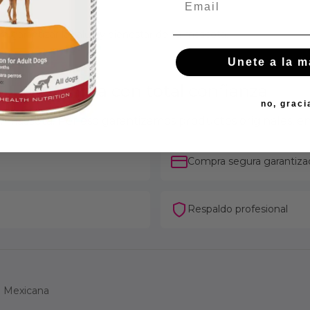
 garantizar la salud y bienestar de tu mascota.
Unete a la 
Compra con total confianza
no, graci
mascota. Por eso garantizamos productos originales, en
Compra segura garantiza
Respaldo profesional
ca Mexicana