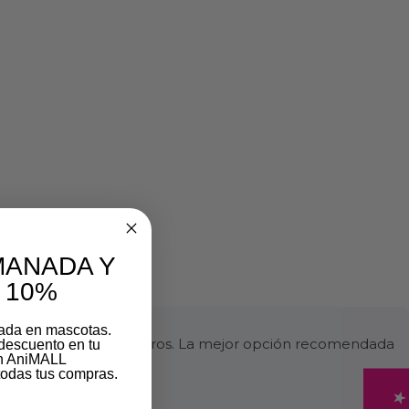
MANADA Y
 10%
zada en mascotas.
ltados efectivos y seguros. La mejor opción recomendada
descuento en tu
on AniMALL
odas tus compras.