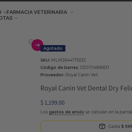
O
FARMACIA VETERINARIA
OTAS
producto
Agotado
SKU:
MLM2644175332
Código de barras:
030111488831
Proveedor:
Royal Canin Vet
Royal Canin Vet Dental Dry Feli
$ 1,199.00
Los
gastos de envío
se calculan en la panta
Gasta
$ 59