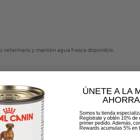
 veterinario y mantén agua fresca disponible.
ÚNETE A LA 
AHORRA
Somos tu tienda especiali
ado con ingredientes de alta calidad que garantizan resu
Regístrate y obtén 10% de 
primer pedido. Además, c
Rewards acumulas 5% en t
Email