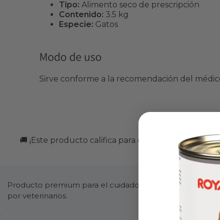
Tipo:
Alimento seco de prescripción
Contenido:
3.5 kg
Especie:
Gatos
Modo de uso
Sirve conforme a la recomendación del médico
🚚 ¡Este producto califica para envío gratis!
Producto premium para el cuidado de tu mascota. Formul
por veterinarios.