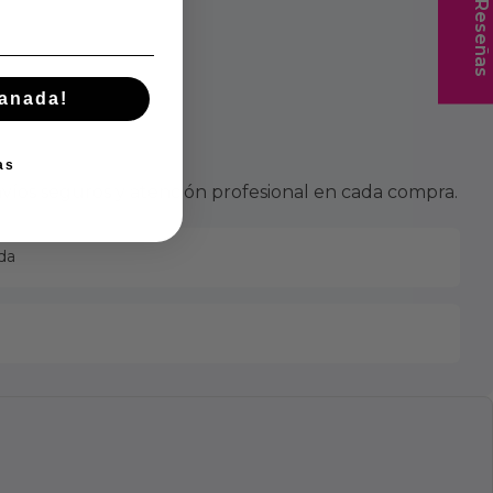
★ Reseñas
manada!
as
víos seguros y atención profesional en cada compra.
da