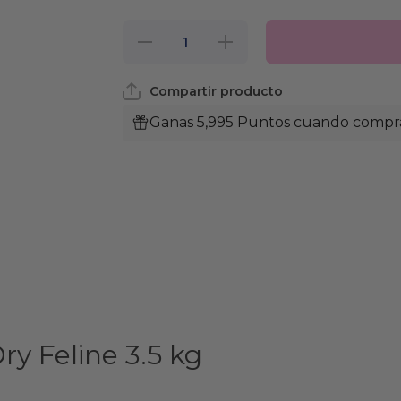
Reducir
Aumentar
cantidad
cantidad
para
para
Royal
Royal
Compartir producto
Canin
Canin Vet
Vet
Dental
Dental
Dry
Ganas 5,995 Puntos cuando compras
Dry
Feline
Feline
3.5kg
3.5kg
ry Feline 3.5 kg