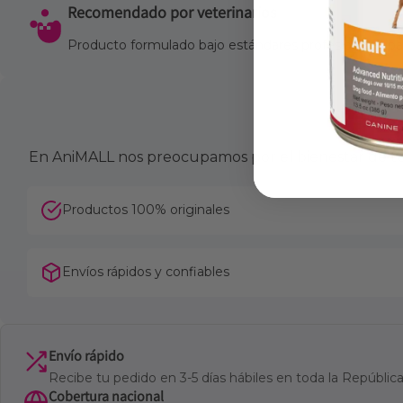
Recomendado por veterinarios
Producto formulado bajo estándares profesionales para
En AniMALL nos preocupamos por el bienestar de tu 
Productos 100% originales
Envíos rápidos y confiables
Envío rápido
Recibe tu pedido en 3-5 días hábiles en toda la Repúbli
Cobertura nacional