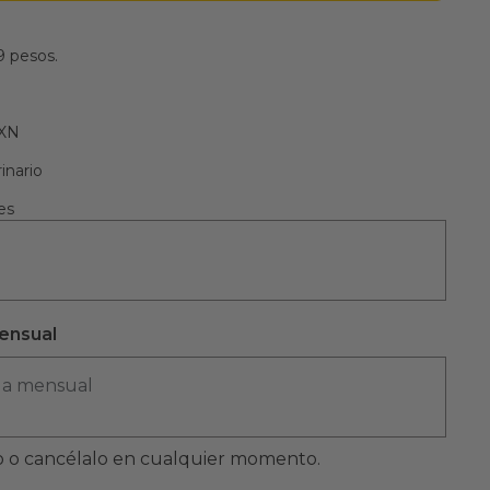
9 pesos.
MXN
inario
es
ensual
ga mensual
 o cancélalo en cualquier momento.