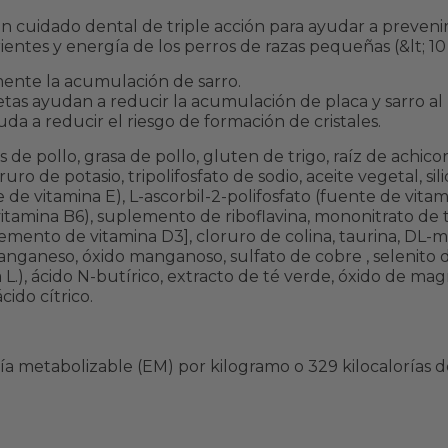
cuidado dental de triple acción para ayudar a prevenir 
rientes y energía de los perros de razas pequeñas (&lt; 10
ente la acumulación de sarro.
etas ayudan a reducir la acumulación de placa y sarro al
a a reducir el riesgo de formación de cristales.
e pollo, grasa de pollo, gluten de trigo, raíz de achicori
ruro de potasio, tripolifosfato de sodio, aceite vegetal, si
e de vitamina E), L-ascorbil-2-polifosfato (fuente de vit
 (vitamina B6), suplemento de riboflavina, mononitrato de 
emento de vitamina D3], cloruro de colina, taurina, DL-m
manganeso, óxido manganoso, sulfato de cobre , selenito d
L.), ácido N-butírico, extracto de té verde, óxido de mag
ido cítrico.
gía metabolizable (EM) por kilogramo o 329 kilocalorías 