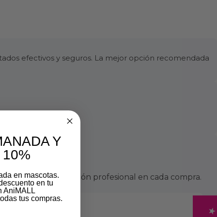
ltados efectivos y seguros. La mejor opción recomendada
MANADA Y
 10%
zada en mascotas.
víos seguros y atención profesional en cada compra.
descuento en tu
on AniMALL
odas tus compras.
da