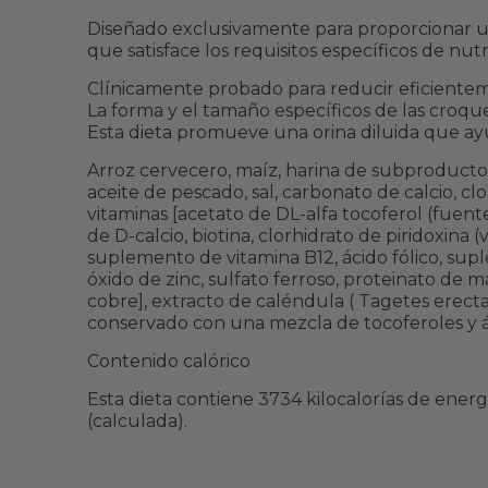
Diseñado exclusivamente para proporcionar un 
que satisface los requisitos específicos de nut
Clínicamente probado para reducir eficientem
La forma y el tamaño específicos de las croqu
Esta dieta promueve una orina diluida que ayud
Arroz cervecero, maíz, harina de subproductos d
aceite de pescado, sal, carbonato de calcio, clo
vitaminas [acetato de DL-alfa tocoferol (fuent
de D-calcio, biotina, clorhidrato de piridoxina
suplemento de vitamina B12, ácido fólico, supl
óxido de zinc, sulfato ferroso, proteinato de 
cobre], extracto de caléndula ( Tagetes erecta 
conservado con una mezcla de tocoferoles y ác
Contenido calórico
Esta dieta contiene 3734 kilocalorías de ener
(calculada).