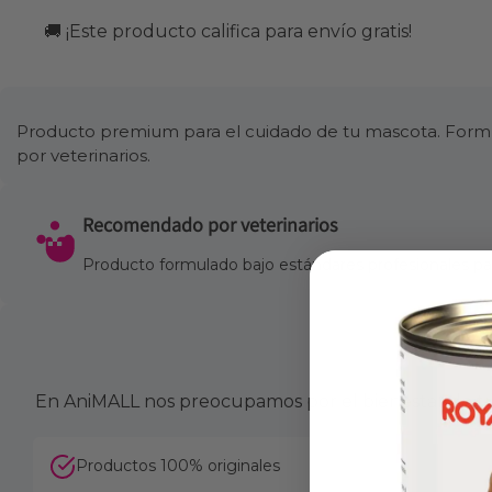
🚚 ¡Este producto califica para envío gratis!
Producto premium para el cuidado de tu mascota. Formul
por veterinarios.
Recomendado por veterinarios
Producto formulado bajo estándares profesionales para
En AniMALL nos preocupamos por el bienestar de tu 
Productos 100% originales