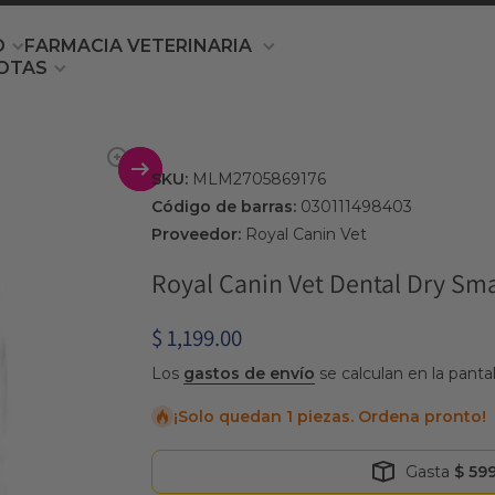
O
FARMACIA VETERINARIA
OTAS
producto
SKU:
MLM2705869176
Código de barras:
030111498403
Proveedor:
Royal Canin Vet
Royal Canin Vet Dental Dry Sma
$ 1,199.00
Los
gastos de envío
se calculan en la panta
¡Solo quedan 1 piezas. Ordena pronto!
Gasta
$ 59