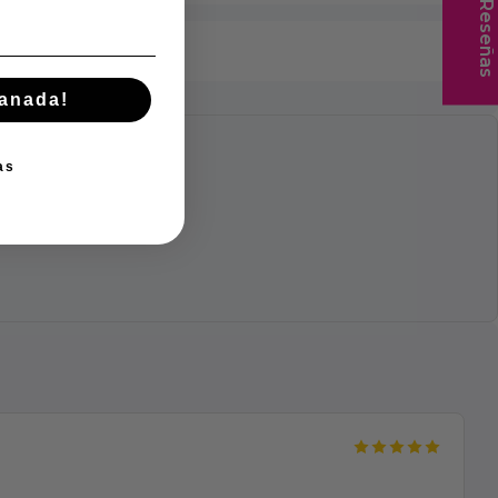
★ Reseñas
manada!
as