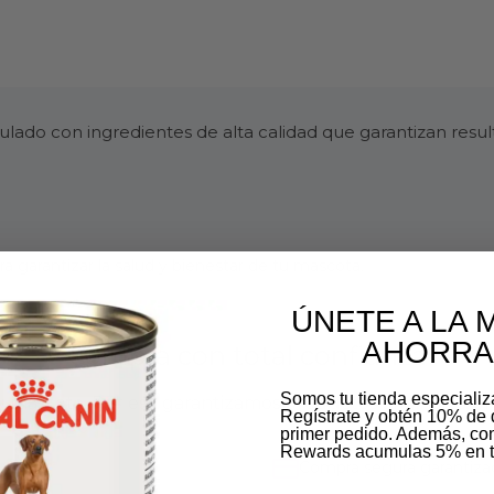
ado con ingredientes de alta calidad que garantizan resu
 garantizar la salud y bienestar de tu mascota.
ÚNETE A LA 
AHORRA
Compra con total confianza
Somos tu tienda especiali
mascota. Por eso garantizamos productos originales, en
Regístrate y obtén 10% de 
primer pedido. Además, c
Rewards acumulas 5% en t
Compra segura garantiza
Email