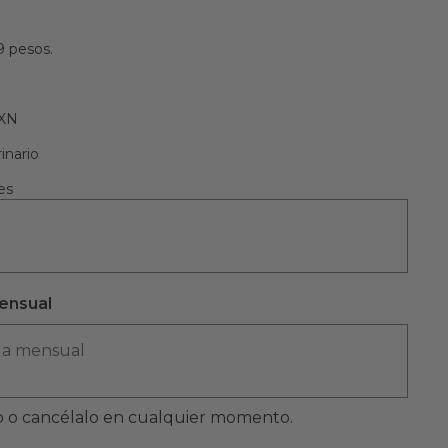
9 pesos.
MXN
inario
es
ensual
ga mensual
 o cancélalo en cualquier momento.