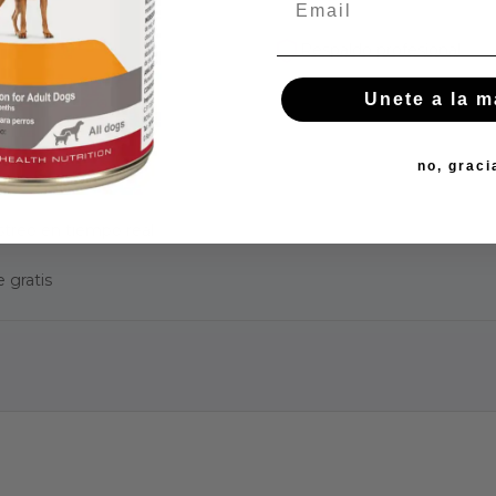
Respaldo profesional
Unete a la 
no, graci
ca Mexicana
streo en tiempo real
 gratis