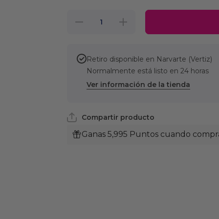
Reducir
Aumentar
cantidad
cantidad
para
para
Royal
Royal
Canin
Canin Vet
Vet
Dental
Retiro disponible en
Narvarte (Vertiz)
Dental
Dry
Normalmente está listo en 24 horas
Dry
Small
Small
Dog 4 kg
Ver información de la tienda
Dog 4
kg
Compartir producto
Ganas 5,995 Puntos cuando compras