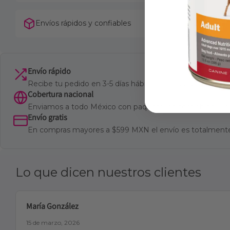
Envíos rápidos y confiables
Envío rápido
Recibe tu pedido en 3-5 días hábiles en toda la Repúbli
Cobertura nacional
Enviamos a todo México con paqueterías confiables y ra
Envío gratis
En compras mayores a $599 MXN el envío es totalmente
Lo que dicen nuestros clientes
María González
15 de marzo, 2026