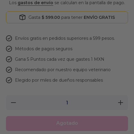
Los
gastos de envío
se calculan en la pantalla de pago.
Gasta
$ 599.00
para tener
ENVÍO GRATIS
Envíos gratis en pedidos superiores a 599 pesos.
Métodos de pagos seguros
Gana 5 Puntos cada vez que gastes 1 MXN
Recomendado por nuestro equipo veterinario
Elegido por miles de dueños responsables
Reducir
Aumentar
cantidad
cantidad
para
para
Scoop
Scoop
Away
Away
Agotado
Arena
Arena
para
para
Gato
Gato