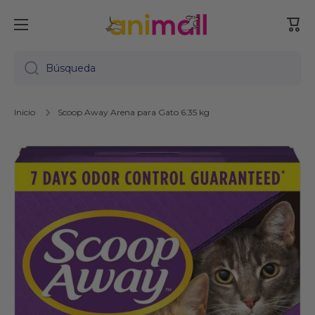
Ir directamente al contenido
Carr
Búsqueda
Inicio
Scoop Away Arena para Gato 6.35 kg
Ir directamente a la información del producto