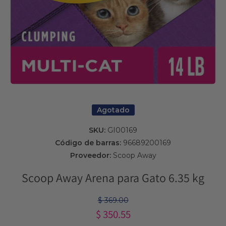
Abrir elemento multimedia 1 en una ventana modal
Agotado
SKU:
GI00169
Código de barras:
96689200169
Proveedor:
Scoop Away
Scoop Away Arena para Gato 6.35 kg
$ 369.00
$ 350.55