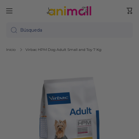
Ir directamente al contenido
Carr
Búsqueda
Inicio
Virbac HPM Dog Adult Small and Toy 7 Kg
Ir directamente a la información del producto