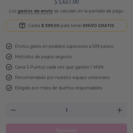
$ 1,617.00
Los
gastos de envío
se calculan en la pantalla de pago.
Gasta
$ 599.00
para tener
ENVÍO GRATIS
Envíos gratis en pedidos superiores a 599 pesos.
Métodos de pagos seguros
Gana 5 Puntos cada vez que gastes 1 MXN
Recomendado por nuestro equipo veterinario
Elegido por miles de dueños responsables
Reducir
Aumentar
cantidad
cantidad
para
para
Virbac
Virbac
HPM
HPM Dog
Agotado
Dog
Adult