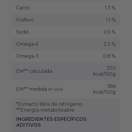
Calcio
1.3 %
Fósforo
1.1 %
Sodio
0.5 %
Omega-6
2.2 %
Omega-3
0.8 %
370
EM** calculada
kcal/100g
386
EM** medida
in vivo
kcal/100g
*Extracto libre de nitrógeno.
**Energía metabolizable.
INGREDIENTES ESPECÍFICOS
ADITIVOS