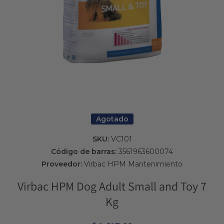
Abrir elemento multimedia 1 en una ventana modal
Agotado
SKU:
VC101
Código de barras:
3561963600074
Proveedor:
Virbac HPM Mantenimiento
Virbac HPM Dog Adult Small and Toy 7
Kg