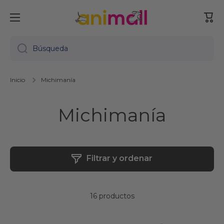
Ir directamente al contenido
Carr
Búsqueda
Inicio
Michimanía
Michimanía
Filtrar y ordenar
16 productos