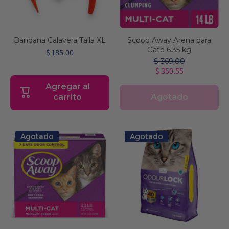
Bandana Calavera Talla XL
Scoop Away Arena para
Gato 6.35 kg
$ 185.00
$ 369.00
$ 350.55
Agregar al
Agotado
carrito
Agotado
Agotado